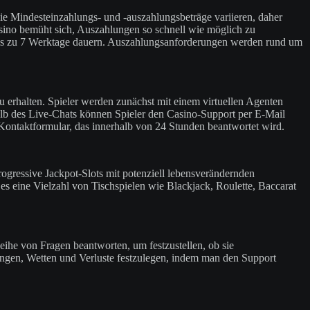
e Mindesteinzahlungs- und -auszahlungsbeträge variieren, daher
asino bemüht sich, Auszahlungen so schnell wie möglich zu
n bis zu 7 Werktage dauern. Auszahlungsanforderungen werden rund um
u erhalten. Spieler werden zunächst mit einem virtuellen Agenten
alb des Live-Chats können Spieler den Casino-Support per E-Mail
Kontaktformular, das innerhalb von 24 Stunden beantwortet wird.
ogressive Jackpot-Slots mit potenziell lebensverändernden
 es eine Vielzahl von Tischspielen wie Blackjack, Roulette, Baccarat
eihe von Fragen beantworten, um festzustellen, ob sie
lungen, Wetten und Verluste festzulegen, indem man den Support