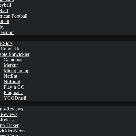
eyball
ball
ican Football
dball
by
ersport
 Slots
 Entwickler
ebte Entwickler
Gamomat
Merkur
Microgaming
NetEnt
NoLimit
Play’n GO
Pragmatic
YGGDrasil
ino-Reviews
t-Reviews
-Release
no-Ticker
wickler-News