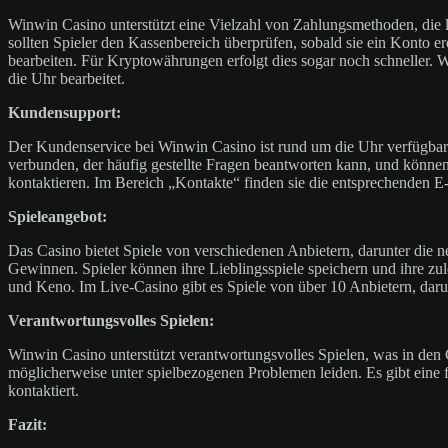
Winwin Casino unterstützt eine Vielzahl von Zahlungsmethoden, die 
sollten Spieler den Kassenbereich überprüfen, sobald sie ein Konto
bearbeiten. Für Kryptowährungen erfolgt dies sogar noch schneller.
die Uhr bearbeitet.
Kundensupport:
Der Kundenservice bei Winwin Casino ist rund um die Uhr verfügbar. 
verbunden, der häufig gestellte Fragen beantworten kann, und könne
kontaktieren. Im Bereich „Kontakte“ finden sie die entsprechenden E
Spieleangebot:
Das Casino bietet Spiele von verschiedenen Anbietern, darunter die 
Gewinnen. Spieler können ihre Lieblingsspiele speichern und ihre zule
und Keno. Im Live-Casino gibt es Spiele von über 10 Anbietern, daru
Verantwortungsvolles Spielen:
Winwin Casino unterstützt verantwortungsvolles Spielen, was in den G
möglicherweise unter spielbezogenen Problemen leiden. Es gibt eine f
kontaktiert.
Fazit: