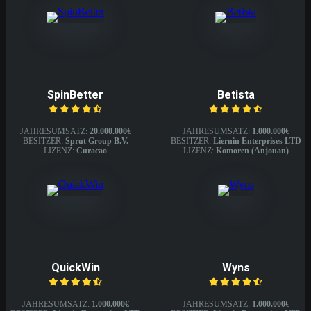
SpinBetter
Betista
JAHRESUMSATZ:
20.000.000€
JAHRESUMSATZ:
1.000.000€
BESITZER:
Sprut Group B.V.
BESITZER:
Liernin Enterprises LTD
LIZENZ:
Curacao
LIZENZ:
Komoren (Anjouan)
QuickWin
Wyns
JAHRESUMSATZ:
1.000.000€
JAHRESUMSATZ:
1.000.000€