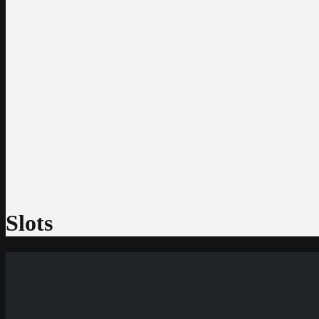
Entw
Slots
Filter