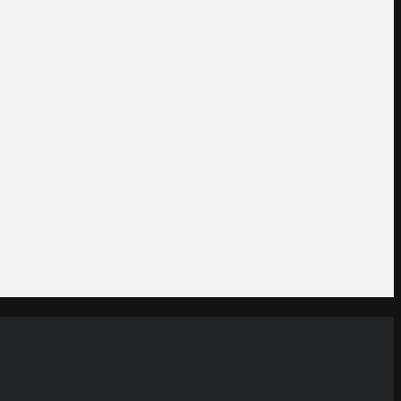
Suchen
Suchen
Aktuelle Beiträge