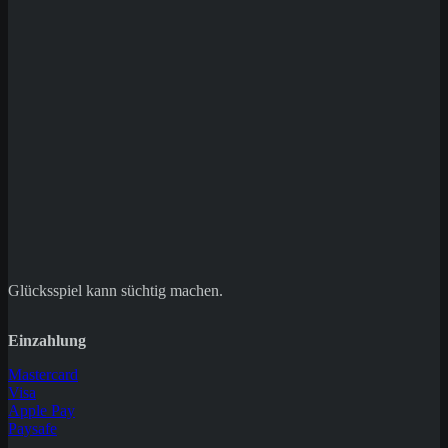
Glücksspiel kann süchtig machen.
Einzahlung
Mastercard
Visa
Apple Pay
Paysafe