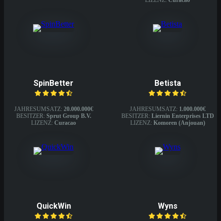
SpinBetter
Betista
JAHRESUMSATZ:
20.000.000€
JAHRESUMSATZ:
1.000.000€
BESITZER:
Sprut Group B.V.
BESITZER:
Liernin Enterprises LTD
LIZENZ:
Curacao
LIZENZ:
Komoren (Anjouan)
QuickWin
Wyns