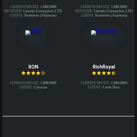
JAHRESUMSATZ:
1.000.000€
JAHRESUMSATZ:
1.000.000€
BESITZER:
Liernin Enterprises LTD
BESITZER:
Liernin Enterprises LTD
LIZENZ:
Komoren (Anjouan)
LIZENZ:
Komoren (Anjouan)
XON
RichRoyal
JAHRESUMSATZ:
1.000.000€
JAHRESUMSATZ:
1.000.000€
LIZENZ:
Curacao
LIZENZ:
Costa Rica