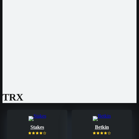
EUR
USD
CHF
CAD
BRL
Entwickler
Pragmatic Play
Play’n GO
NetEnt
Nolimit City
Hacksaw
Amatic
BGaming
BigTimeGaming
Gamomat
TRX
Stakes
Betkin