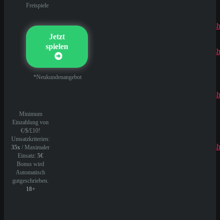
Dazard
Freispiele
rami
zu
Dieses
CryptoRus
Casino
Jetzt
Jens
zu
akzeptiert
spielen
CryptoRush
Spieler aus
200% bis
vielen
zu 2.500€
Ländern
*Neukundenangebot
Silizi
zu
Immer
CryptoRush
hilfreicher
200% bis
Live-Chat
zu 2.500€
Minimum
Kundendiens
Einzahlung von
t rund um die
Robert99
€/$/£10!
zu
Uhr
Umsatzkriterien:
CryptoRush
35x
/ Maximaler
ine sehr
200% bis
Einsatz:
5€
große
zu 2.500€
Bonus wird
Auswahl an
Automatisch
gutgeschrieben.
Spielen,
18+
darunter auch
New Casinos
eine Vielzahl
an Live