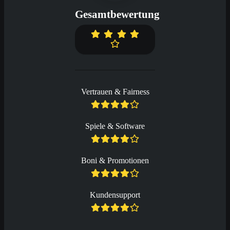
Gesamtbewertung
Vertrauen & Fairness
Spiele & Software
Boni & Promotionen
Kundensupport