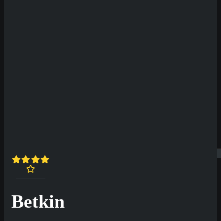
EUR
USD
CHF
CAD
BRL
Entwickler
Pragmatic Play
Play’n GO
NetEnt
Nolimit City
Hacksaw
Amatic
BGaming
BigTimeGaming
Gamomat
Suchen
Erlebe das Betkin
Casino: 5.000+ Spiele,
Aktuelle
bis zu 2.000 € Bonus,
Betkin
Beiträge
schnelle Auszahlungen
und 24/7 Support. Jetzt