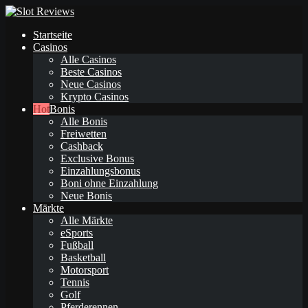
Startseite
Casinos
Alle Casinos
Beste Casinos
Neue Casinos
Krypto Casinos
Bonis
Alle Bonis
Freiwetten
Cashback
Exclusive Bonus
Einzahlungsbonus
Boni ohne Einzahlung
Neue Bonis
Märkte
Alle Märkte
eSports
Fußball
Basketball
Motorsport
Tennis
Golf
Pferderennen