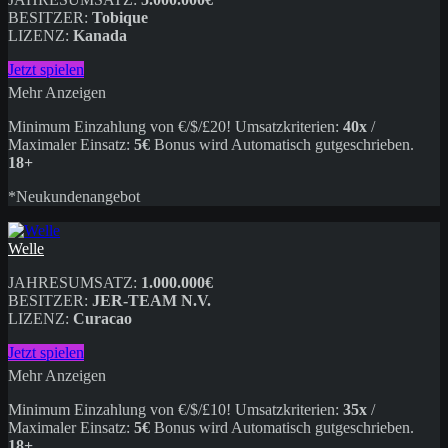
BESITZER:
Tobique
LIZENZ:
Kanada
Jetzt spielen
Mehr Anzeigen
Minimum Einzahlung von €/$/£20! Umsatzkriterien:
40x
/
Maximaler Einsatz:
5€
Bonus wird Automatisch gutgeschrieben.
18+
*Neukundenangebot
Welle
JAHRESUMSATZ:
1.000.000€
BESITZER:
JER-TEAM N.V.
LIZENZ:
Curacao
Jetzt spielen
Mehr Anzeigen
Minimum Einzahlung von €/$/£10! Umsatzkriterien:
35x
/
Maximaler Einsatz:
5€
Bonus wird Automatisch gutgeschrieben.
18+