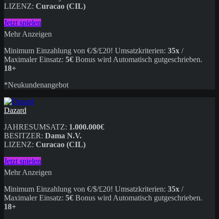
LIZENZ:
Curacao (CIL)
Jetzt spielen
Mehr Anzeigen
Minimum Einzahlung von €/$/£20! Umsatzkriterien:
35x
/
Maximaler Einsatz:
5€
Bonus wird Automatisch gutgeschrieben.
18+
*Neukundenangebot
Dazard
JAHRESUMSATZ:
1.000.000€
BESITZER:
Dama N.V.
LIZENZ:
Curacao (CIL)
Jetzt spielen
Mehr Anzeigen
Minimum Einzahlung von €/$/£20! Umsatzkriterien:
35x
/
Maximaler Einsatz:
5€
Bonus wird Automatisch gutgeschrieben.
18+