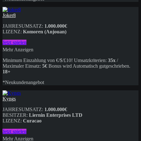
Joker8
JAHRESUMSATZ:
1.000.000€
LIZENZ:
Komoren (Anjouan)
Jetzt spielen
Mehr Anzeigen
Minimum Einzahlung von €/$/£10! Umsatzkriterien:
35x
/
Maximaler Einsatz:
5€
Bonus wird Automatisch gutgeschrieben.
18+
*Neukundenangebot
Kyngs
JAHRESUMSATZ:
1.000.000€
BESITZER:
Liernin Enterprises LTD
LIZENZ:
Curacao
Jetzt spielen
Mehr Anzeigen