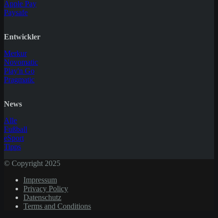
Apple Pay
Paysafe
Entwickler
Merkur
Novomatic
Play'n Go
Pragmatic
News
Alle
Fußball
eSport
Tipps
© Copyright 2025
Impressum
Privacy Policy
Datenschutz
Terms and Conditions