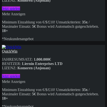
LIZENZ:
Komoren (Anjouan)
Jetzt spielen
Mehr Anzeigen
Minimum Einzahlung von €/$/£10! Umsatzkriterien:
35x
/
Maximaler Einsatz:
5€
Bonus wird Automatisch gutgeschrieben.
18+
*Neukundenangebot
QuickWin
JAHRESUMSATZ:
1.000.000€
BESITZER:
Liernin Enterprises LTD
LIZENZ:
Komoren (Anjouan)
Jetzt spielen
Mehr Anzeigen
Minimum Einzahlung von €/$/£10! Umsatzkriterien:
35x
/
Maximaler Einsatz:
5€
Bonus wird Automatisch gutgeschrieben.
18+
*Neukundenangebot