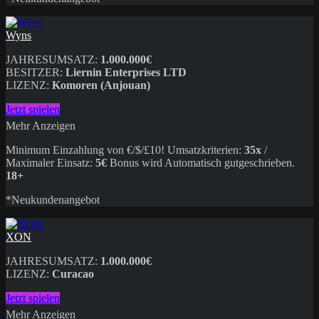
Wyns
JAHRESUMSATZ:
1.000.000€
BESITZER:
Liernin Enterprises LTD
LIZENZ:
Komoren (Anjouan)
Jetzt spielen
Mehr Anzeigen
Minimum Einzahlung von €/$/£10! Umsatzkriterien:
35x
/
Maximaler Einsatz:
5€
Bonus wird Automatisch gutgeschrieben.
18+
*Neukundenangebot
XON
JAHRESUMSATZ:
1.000.000€
LIZENZ:
Curacao
Jetzt spielen
Mehr Anzeigen