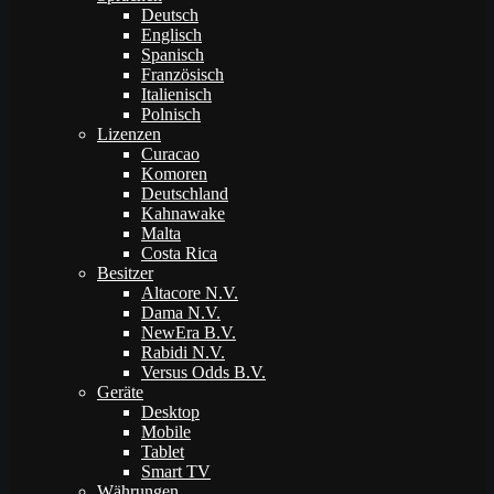
Deutsch
Englisch
Spanisch
Französisch
Italienisch
Polnisch
Lizenzen
Curacao
Komoren
Deutschland
Kahnawake
Malta
Costa Rica
Besitzer
Altacore N.V.
Dama N.V.
NewEra B.V.
Rabidi N.V.
Versus Odds B.V.
Geräte
Desktop
Mobile
Tablet
Smart TV
Währungen