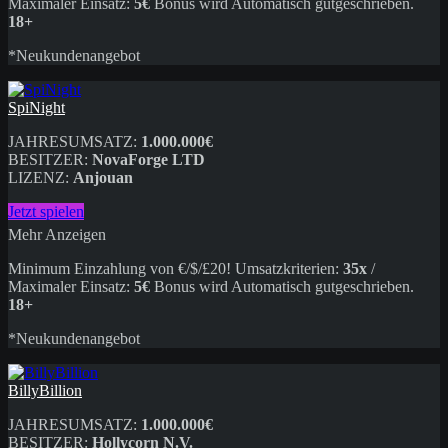
Maximaler Einsatz:
5€
Bonus wird Automatisch gutgeschrieben.
18+
*Neukundenangebot
SpiNight
JAHRESUMSATZ:
1.000.000€
BESITZER:
NovaForge LTD
LIZENZ:
Anjouan
Jetzt spielen
Mehr Anzeigen
Minimum Einzahlung von €/$/£20! Umsatzkriterien:
35x
/
Maximaler Einsatz:
5€
Bonus wird Automatisch gutgeschrieben.
18+
*Neukundenangebot
BillyBillion
JAHRESUMSATZ:
1.000.000€
BESITZER:
Hollycorn N.V.