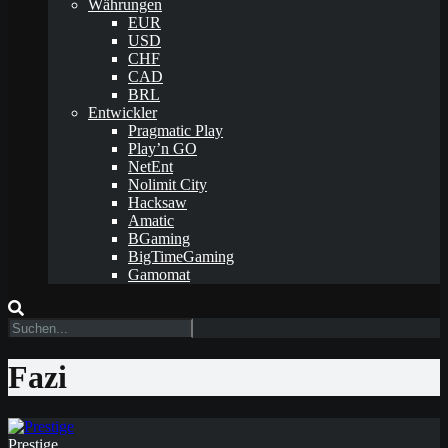
Währungen
EUR
USD
CHF
CAD
BRL
Entwickler
Pragmatic Play
Play’n GO
NetEnt
Nolimit City
Hacksaw
Amatic
BGaming
BigTimeGaming
Gamomat
Fazi
Prestige