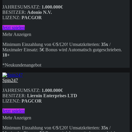
JAHRESUMSATZ:
1.000.000€
BESITZER:
Adonio N.V.
LIZENZ:
PACGOR
Jetzt spielen
Mehr Anzeigen
Minimum Einzahlung von €/$/£20! Umsatzkriterien:
35x
/
Maximaler Einsatz:
5€
Bonus wird Automatisch gutgeschrieben.
18+
*Neukundenangebot
Spin247
JAHRESUMSATZ:
1.000.000€
BESITZER:
Liernin Enterprises LTD
LIZENZ:
PAGCOR
Jetzt spielen
Mehr Anzeigen
Minimum Einzahlung von €/$/£20! Umsatzkriterien:
35x
/