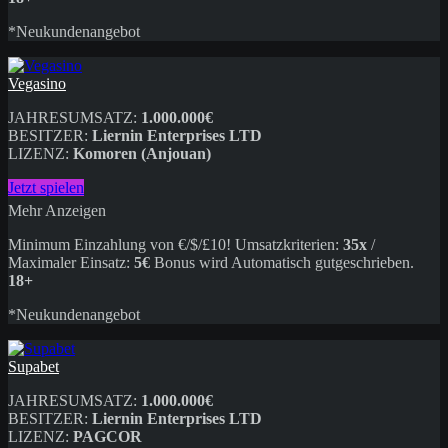
*Neukundenangebot
Vegasino
JAHRESUMSATZ:
1.000.000€
BESITZER:
Liernin Enterprises LTD
LIZENZ:
Komoren (Anjouan)
Jetzt spielen
Mehr Anzeigen
Minimum Einzahlung von €/$/£10! Umsatzkriterien:
35x
/
Maximaler Einsatz:
5€
Bonus wird Automatisch gutgeschrieben.
18+
*Neukundenangebot
Supabet
JAHRESUMSATZ:
1.000.000€
BESITZER:
Liernin Enterprises LTD
LIZENZ:
PAGCOR