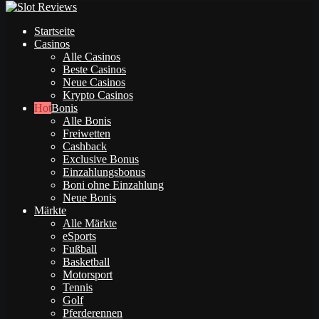
Startseite
Casinos
Alle Casinos
Beste Casinos
Neue Casinos
Krypto Casinos
Bonis
Alle Bonis
Freiwetten
Cashback
Exclusive Bonus
Einzahlungsbonus
Boni ohne Einzahlung
Neue Bonis
Märkte
Alle Märkte
eSports
Fußball
Basketball
Motorsport
Tennis
Golf
Pferderennen