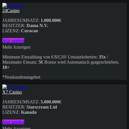
24Casino
JAHRESUMSATZ:
1.000.000€
BESITZER:
Dama N.V.
LIZENZ:
Curacao
Jetzt spielen
Mehr Anzeigen
Minimum Einzahlung von €/$/£20! Umsatzkriterien:
35x
/
Maximaler Einsatz:
5€
Bonus wird Automatisch gutgeschrieben.
18+
*Neukundenangebot
X7 Casino
JAHRESUMSATZ:
5.000.000€
BESITZER:
Starscream Ltd
LIZENZ:
Kanada
Jetzt spielen
Mehr Anzeigen