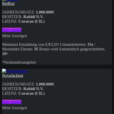
BetRiot
JAHRESUMSATZ:
1.000.000€
BESITZER:
Rabidi N.V.
LIZENZ:
Curacao (CIL)
Jetzt spielen
Mehr Anzeigen
Minimum Einzahlung von €/$/£20! Umsatzkriterien:
35x
/
Maximaler Einsatz:
5€
Bonus wird Automatisch gutgeschrieben.
18+
*Neukundenangebot
NovaJackpot
JAHRESUMSATZ:
1.000.000€
BESITZER:
Rabidi N.V.
LIZENZ:
Curacao (CIL)
Jetzt spielen
Mehr Anzeigen