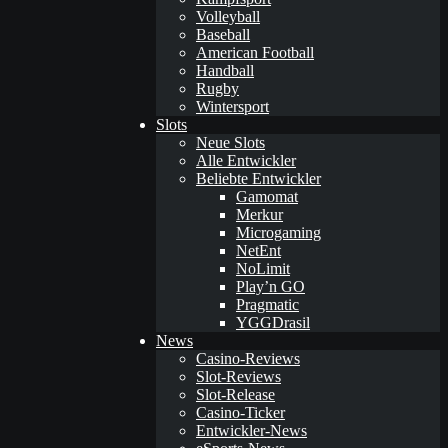
Volleyball
Baseball
American Football
Handball
Rugby
Wintersport
Slots
Neue Slots
Alle Entwickler
Beliebte Entwickler
Gamomat
Merkur
Microgaming
NetEnt
NoLimit
Play’n GO
Pragmatic
YGGDrasil
News
Casino-Reviews
Slot-Reviews
Slot-Release
Casino-Ticker
Entwickler-News