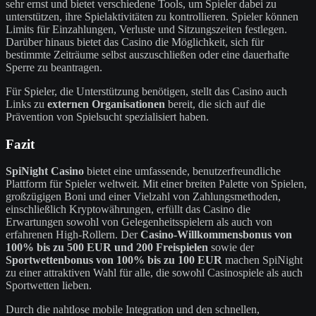
sehr ernst und bietet verschiedene Tools, um Spieler dabei zu
unterstützen, ihre Spielaktivitäten zu kontrollieren. Spieler können
Limits für Einzahlungen, Verluste und Sitzungszeiten festlegen.
Darüber hinaus bietet das Casino die Möglichkeit, sich für
bestimmte Zeiträume selbst auszuschließen oder eine dauerhafte
Sperre zu beantragen.
Für Spieler, die Unterstützung benötigen, stellt das Casino auch
Links zu
externen Organisationen
bereit, die sich auf die
Prävention von Spielsucht spezialisiert haben.
Fazit
SpiNight Casino
bietet eine umfassende, benutzerfreundliche
Plattform für Spieler weltweit. Mit einer breiten Palette von Spielen,
großzügigen Boni und einer Vielzahl von Zahlungsmethoden,
einschließlich Kryptowährungen, erfüllt das Casino die
Erwartungen sowohl von Gelegenheitsspielern als auch von
erfahrenen High-Rollern. Der
Casino-Willkommensbonus von
100% bis zu 500 EUR und 200 Freispielen
sowie der
Sportwettenbonus von 100% bis zu 100 EUR
machen SpiNight
zu einer attraktiven Wahl für alle, die sowohl Casinospiele als auch
Sportwetten lieben.
Durch die nahtlose mobile Integration und den schnellen,