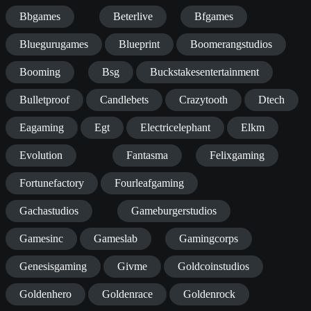
Bbgames
Beterlive
Bfgames
Bluegurugames
Blueprint
Boomerangstudios
Booming
Bsg
Buckstakesentertainment
Bulletproof
Candlebets
Crazytooth
Dtech
Eagaming
Egt
Electricelephant
Elkm
Evolution
Fantasma
Felixgaming
Fortunefactory
Fourleafgaming
Gachastudios
Gameburgerstudios
Gamesinc
Gameslab
Gamingcorps
Genesisgaming
Givme
Goldcoinstudios
Goldenhero
Goldenrace
Goldenrock