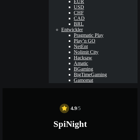
EUR
USD
CHF
CAD
BRL
Entwickler
Pragmatic Play
Play’n GO
NetEnt
Nolimit City
Hacksaw
Amatic
BGaming
BigTimeGaming
Gamomat
4.9
/5
SpiNight