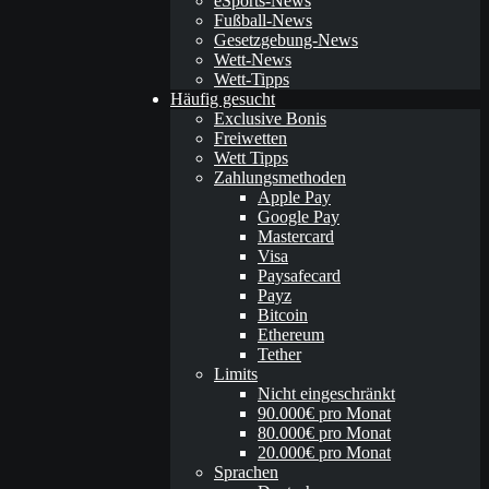
eSports-News
Fußball-News
Gesetzgebung-News
Wett-News
Wett-Tipps
Häufig gesucht
Exclusive Bonis
Freiwetten
Wett Tipps
Zahlungsmethoden
Apple Pay
Google Pay
Mastercard
Visa
Paysafecard
Payz
Bitcoin
Ethereum
Tether
Limits
Nicht eingeschränkt
90.000€ pro Monat
80.000€ pro Monat
20.000€ pro Monat
Sprachen