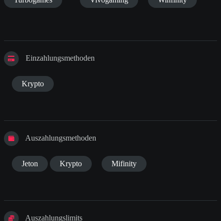
Einzahlungsmethoden
Krypto
Auszahlungsmethoden
Jeton
Krypto
Mifinity
Auszahlungslimits