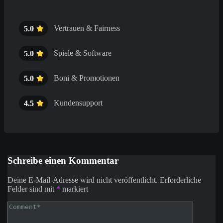
Vertrauen & Fairness
5.0
Spiele & Software
5.0
Boni & Promotionen
5.0
Kundensupport
4.5
Schreibe einen Kommentar
Deine E-Mail-Adresse wird nicht veröffentlicht.
Erforderliche
Felder sind mit
*
markiert