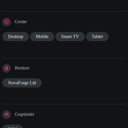
Geräte
Desktop
Mobile
Smart TV
Tablet
Besitzer
NovaForge Ltd
Gegründet