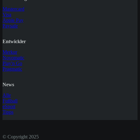
Mastercard
Visa
Apple Pay
Paysafe
Entwickler
Merkur
Novomatic
Play'n Go
Pragmatic
News
Alle
Fußball
eSport
Tipps
© Copyright 2025