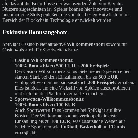
ab, das auf die Bedürfnisse der wachsenden Zahl von Krypto-
Nutzern zugeschnitten ist. Spieler können hier innovative und
hochmoderne Slots genießen, die von den besten Entwicklern im
Bereich der Blockchain-Technologie entwickelt wurden.
Exklusive Bonusangebote
SpiNight Casino bietet attraktive
Willkommensboni
sowohl für
Casino- als auch für Sportwetten-Fans:
Casino-Willkommensbonus
:
100% Bonus bis zu 500 EUR + 200 Freispiele
Der Casino-Willkommensbonus bietet neuen Spielern einen
starken Start, bei dem Einzahlungen bis zu
500 EUR
verdoppelt werden und sie zusätzlich
200 Freispiele
erhalten.
Dies ist ideal, um eine Vielzahl von Spielen auszuprobieren
und sich mit der Plattform vertraut zu machen.
Sportwetten-Willkommensbonus
:
100% Bonus bis zu 100 EUR
Auch Sportwetten-Fans kommen bei SpiNight auf ihre
Kosten. Der Willkommensbonus verdoppelt die erste
Einzahlung bis zu
100 EUR
, was zusätzliche Wetten auf
beliebte Sportarten wie
Fußball
,
Basketball
und
Tennis
ermöglicht.