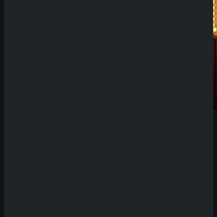
Demo Spiel
Schreibe einen Kommentar
Deine E-Mail-Adresse wird nicht veröffentlicht.
Erforderliche Felder sind mit
*
markiert