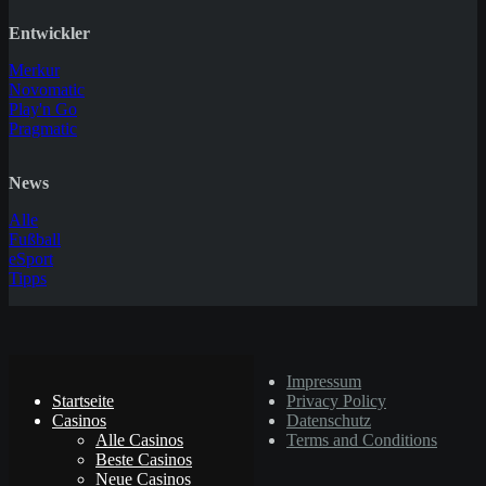
Entwickler
Merkur
Novomatic
Play'n Go
Pragmatic
News
Alle
Fußball
eSport
Tipps
© Copyright 2025
Impressum
Startseite
Privacy Policy
Casinos
Datenschutz
Alle Casinos
Terms and Conditions
Beste Casinos
Neue Casinos