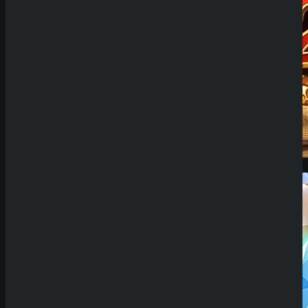
Demo Spiel