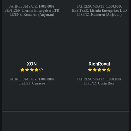
JAHRESUMSATZ:
1.000.000€
JAHRESUMSATZ:
1.000.000€
BESITZER:
Liernin Enterprises LTD
BESITZER:
Liernin Enterprises LTD
LIZENZ:
Komoren (Anjouan)
LIZENZ:
Komoren (Anjouan)
XON
RichRoyal
JAHRESUMSATZ:
1.000.000€
JAHRESUMSATZ:
1.000.000€
LIZENZ:
Curacao
LIZENZ:
Costa Rica