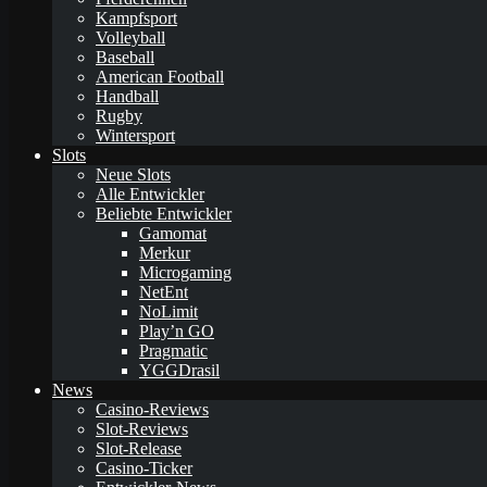
Kampfsport
Volleyball
Baseball
American Football
Handball
Rugby
Wintersport
Slots
Neue Slots
Alle Entwickler
Beliebte Entwickler
Gamomat
Merkur
Microgaming
NetEnt
NoLimit
Play’n GO
Pragmatic
YGGDrasil
News
Casino-Reviews
Slot-Reviews
Slot-Release
Casino-Ticker