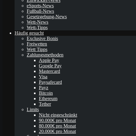
Entwickler-News
eSports-News
Fußball-News
Gesetzgebung-News
Wett-News
Wett-Tipps
Häufig gesucht
Exclusive Bonis
Freiwetten
Wett Tipps
Zahlungsmethoden
Apple Pay
Google Pay
Mastercard
Visa
Paysafecard
Payz
Bitcoin
Ethereum
Tether
Limits
Nicht eingeschränkt
90.000€ pro Monat
80.000€ pro Monat
20.000€ pro Monat