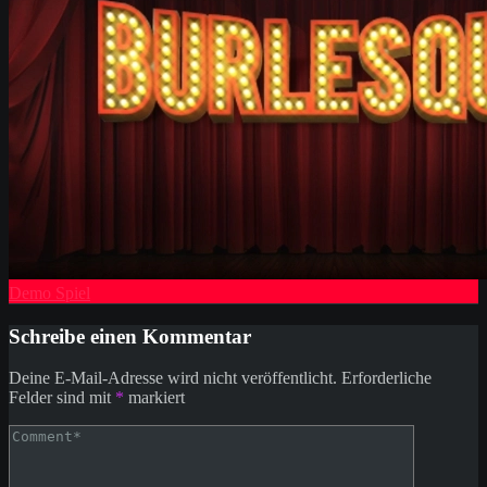
Demo Spiel
Schreibe einen Kommentar
Deine E-Mail-Adresse wird nicht veröffentlicht.
Erforderliche
Felder sind mit
*
markiert