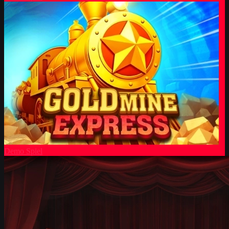
Demo Spiel