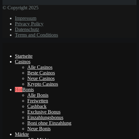
© Copyright 2025
Impressum
Privacy Policy
Datenschutz
Terms and Conditions
Startseite
Casinos
Alle Casinos
Beste Casinos
Neue Casinos
Krypto Casinos
Bonis
Alle Bonis
Freiwetten
Cashback
Exclusive Bonus
Einzahlungsbonus
Boni ohne Einzahlung
Neue Bonis
Märkte