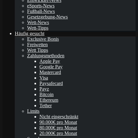
Entwickler-News
eSports-News
Fußball-News
Gesetzgebung-News
Wett-News
Wett-Tipps
Häufig gesucht
Exclusive Bonis
Freiwetten
Wett Tipps
Zahlungsmethoden
Apple Pay
Google Pay
Mastercard
Visa
Paysafecard
Payz
Bitcoin
Ethereum
Tether
Limits
Nicht eingeschränkt
90.000€ pro Monat
80.000€ pro Monat
20.000€ pro Monat