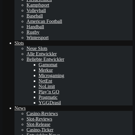
Kampfsport
Volleyball
Baseball
American Football
Handball
Rugby
Wintersport
Slots
Neue Slots
Alle Entwickler
Beliebte Entwickler
Gamomat
Merkur
Microgaming
NetEnt
NoLimit
Play’n GO
Pragmatic
YGGDrasil
News
Casino-Reviews
Slot-Reviews
Slot-Release
Casino-Ticker