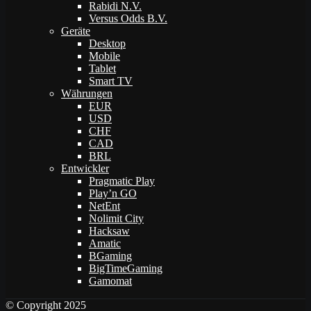
Rabidi N.V.
Versus Odds B.V.
Geräte
Desktop
Mobile
Tablet
Smart TV
Währungen
EUR
USD
CHF
CAD
BRL
Entwickler
Pragmatic Play
Play’n GO
NetEnt
Nolimit City
Hacksaw
Amatic
BGaming
BigTimeGaming
Gamomat
© Copyright 2025