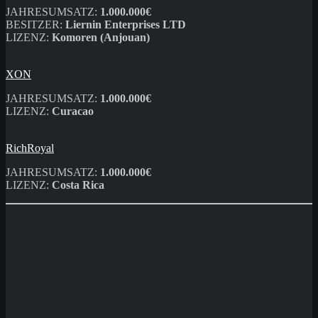
JAHRESUMSATZ:
1.000.000€
BESITZER:
Liernin Enterprises LTD
LIZENZ:
Komoren (Anjouan)
XON
JAHRESUMSATZ:
1.000.000€
LIZENZ:
Curacao
RichRoyal
JAHRESUMSATZ:
1.000.000€
LIZENZ:
Costa Rica