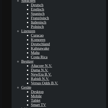
Sprachen
Deutsch
Englisch
Spanisch
Französisch
Italienisch
Polnisch
Lizenzen
Curacao
Komoren
Deutschland
Kahnawake
Malta
Costa Rica
Besitzer
Altacore N.V.
Dama N.V.
NewEra B.V.
Rabidi N.V.
Versus Odds B.V.
Geräte
Desktop
Mobile
Tablet
Smart TV