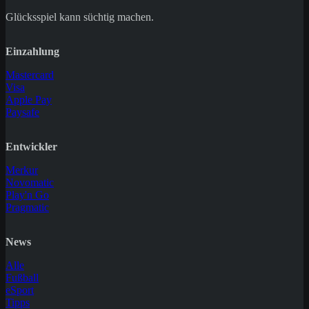
Glücksspiel kann süchtig machen.
Einzahlung
Mastercard
Visa
Apple Pay
Paysafe
Entwickler
Merkur
Novomatic
Play'n Go
Pragmatic
News
Alle
Fußball
eSport
Tipps