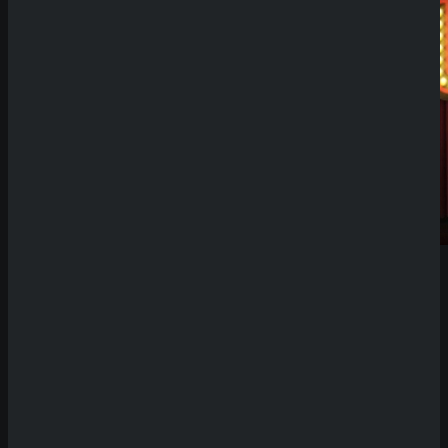
Demo Spiel
Schreibe einen Kommentar
Deine E-Mail-Adresse wird nicht veröffentlicht.
Erforderliche Felder sind mit
*
markiert