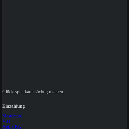
Glücksspiel kann süchtig machen.
Einzahlung
Mastercard
Visa
Apple Pay