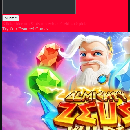
Submit
Klicke hier um Slots um echtes Geld zu Spielen
Try Our Featured Games