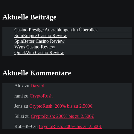
Aktuelle Beiträge
Casino Prestige Auszahlungen im Überblick
SpinEmpire Casino Review
SpinBetter Casino Review
Wyns Casino Review
QuickWin Casino Review
Aktuelle Kommentare
Alex
zu
Dazard
rami
zu
CryptoRush
Jens
zu
CryptoRush: 200% bis zu 2.500€
Silizi
zu
CryptoRush: 200% bis zu 2.500€
Robert99
zu
CryptoRush: 200% bis zu 2.500€