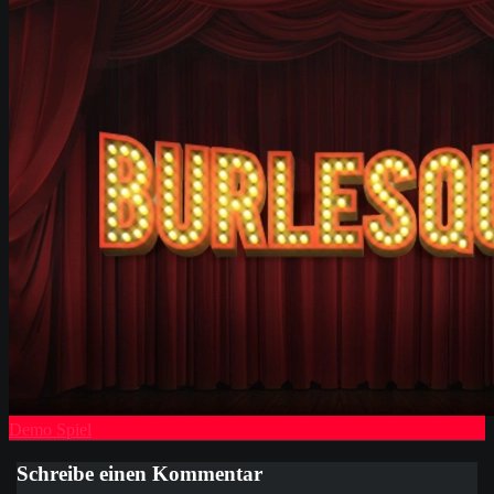
Demo Spiel
Schreibe einen Kommentar