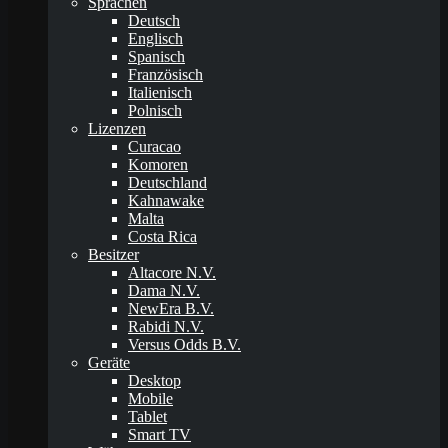
Sprachen
Deutsch
Englisch
Spanisch
Französisch
Italienisch
Polnisch
Lizenzen
Curacao
Komoren
Deutschland
Kahnawake
Malta
Costa Rica
Besitzer
Altacore N.V.
Dama N.V.
NewEra B.V.
Rabidi N.V.
Versus Odds B.V.
Geräte
Desktop
Mobile
Tablet
Smart TV