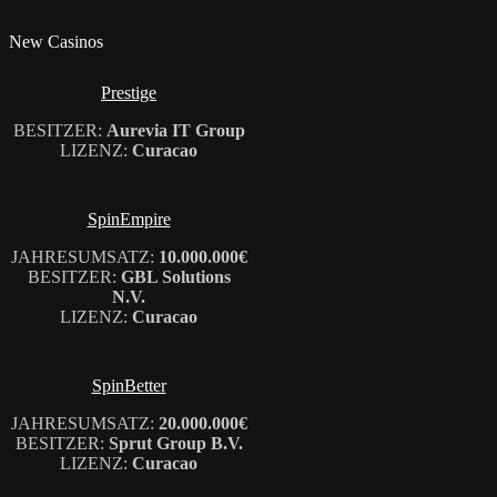
New Casinos
Prestige
BESITZER:
Aurevia IT Group
LIZENZ:
Curacao
SpinEmpire
JAHRESUMSATZ:
10.000.000€
BESITZER:
GBL Solutions
N.V.
LIZENZ:
Curacao
SpinBetter
JAHRESUMSATZ:
20.000.000€
BESITZER:
Sprut Group B.V.
LIZENZ:
Curacao