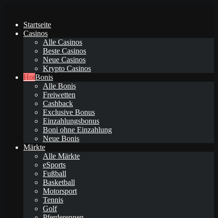
Startseite
Casinos
Alle Casinos
Beste Casinos
Neue Casinos
Krypto Casinos
Bonis
Alle Bonis
Freiwetten
Cashback
Exclusive Bonus
Einzahlungsbonus
Boni ohne Einzahlung
Neue Bonis
Märkte
Alle Märkte
eSports
Fußball
Basketball
Motorsport
Tennis
Golf
Pferderennen