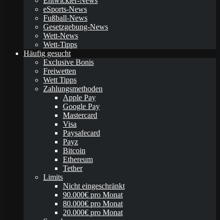
Entwickler-News
eSports-News
Fußball-News
Gesetzgebung-News
Wett-News
Wett-Tipps
Häufig gesucht
Exclusive Bonis
Freiwetten
Wett Tipps
Zahlungsmethoden
Apple Pay
Google Pay
Mastercard
Visa
Paysafecard
Payz
Bitcoin
Ethereum
Tether
Limits
Nicht eingeschränkt
90.000€ pro Monat
80.000€ pro Monat
20.000€ pro Monat