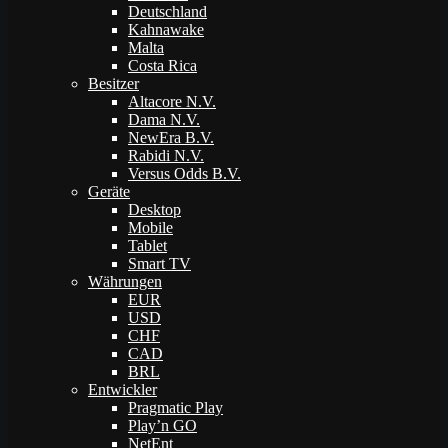
Deutschland
Kahnawake
Malta
Costa Rica
Besitzer
Altacore N.V.
Dama N.V.
NewEra B.V.
Rabidi N.V.
Versus Odds B.V.
Geräte
Desktop
Mobile
Tablet
Smart TV
Währungen
EUR
USD
CHF
CAD
BRL
Entwickler
Pragmatic Play
Play’n GO
NetEnt