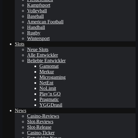
Kampfsport
Volleyball
Baseball
American Football
Handball
Rugby
Wintersport
Slots
Neue Slots
Alle Entwickler
Beliebte Entwickler
Gamomat
Merkur
Microgaming
NetEnt
NoLimit
Play’n GO
Pragmatic
YGGDrasil
News
Casino-Reviews
Slot-Reviews
Slot-Release
Casino-Ticker