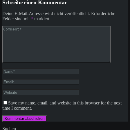
Schreibe einen Kommentar
Deine E-Mail-Adresse wird nicht veröffentlicht.
Erforderliche
Felder sind mit
*
markiert
Save my name, email, and website in this browser for the next
time I comment.
Suchen