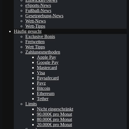
Entwickler-News
eSports-News
Fußball-News
Gesetzgebung-News
Wett-News
Wett-Tipps
Häufig gesucht
Exclusive Bonis
Freiwetten
Wett Tipps
Zahlungsmethoden
Apple Pay
Google Pay
Mastercard
Visa
Paysafecard
Payz
Bitcoin
Ethereum
Tether
Limits
Nicht eingeschränkt
90.000€ pro Monat
80.000€ pro Monat
20.000€ pro Monat