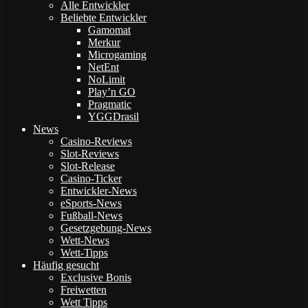
Alle Entwickler
Beliebte Entwickler
Gamomat
Merkur
Microgaming
NetEnt
NoLimit
Play’n GO
Pragmatic
YGGDrasil
News
Casino-Reviews
Slot-Reviews
Slot-Release
Casino-Ticker
Entwickler-News
eSports-News
Fußball-News
Gesetzgebung-News
Wett-News
Wett-Tipps
Häufig gesucht
Exclusive Bonis
Freiwetten
Wett Tipps