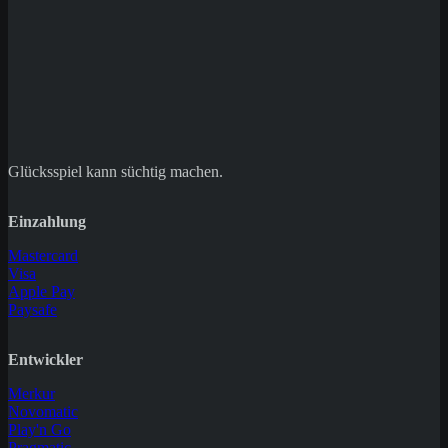
Glücksspiel kann süchtig machen.
Einzahlung
Mastercard
Visa
Apple Pay
Paysafe
Entwickler
Merkur
Novomatic
Play'n Go
Pragmatic