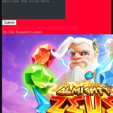
Submit
Klicke hier um Slots um echtes Geld zu Spielen
Try Our Featured Games