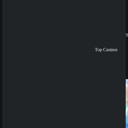
Review
6. Januar 2026
SpinBetter Casino
Echtgeldmodus
Review
Demo spielen
18. Dezember
2025
Having issues with
Royal Seven Ultra Deluxe
?
Wyns Casino Revie
30. September
2025
Top Casinos
Submit
Klicke hier um Slots um echtes Geld zu Spielen
Try Our Featured Games