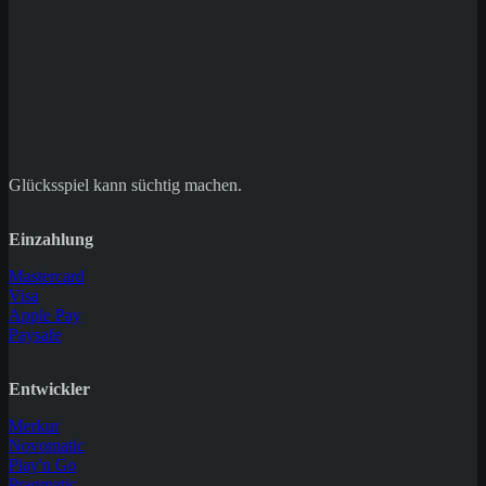
Glücksspiel kann süchtig machen.
Einzahlung
Mastercard
Visa
Apple Pay
Paysafe
Entwickler
Merkur
Novomatic
Play'n Go
Pragmatic