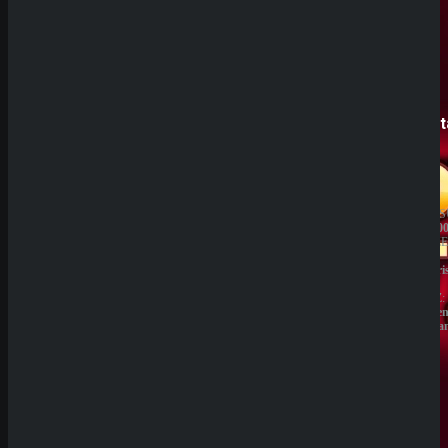
SpinBetter
Betist
JAHRESUMSATZ:
JAHRES
20.000.000€
1.000.00
BESITZER:
BESITZE
Sprut
Liernin
Group
Enterpri
B.V.
LTD
LIZENZ:
LIZENZ:
Curacao
Komore
(Anjoua