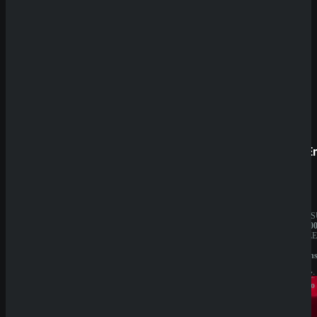
New Casinos
Prestige
SpinE
BESITZER:
JAHRES
Aurevia
10.000.0
IT
BESITZE
Group
GBL
LIZENZ:
Solution
Curacao
N.V.
LIZENZ:
Curacao