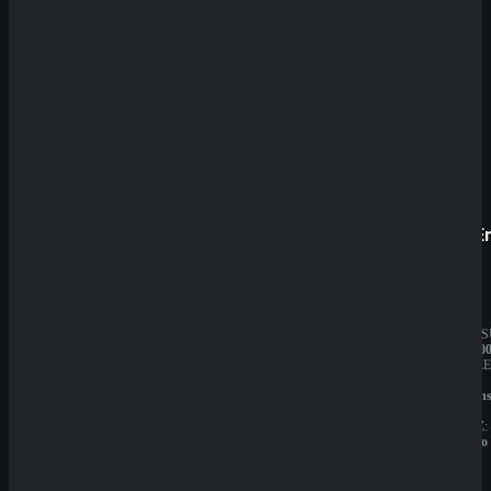
New Casinos
Prestige
SpinE
BESITZER:
JAHRES
Aurevia
10.000.0
IT
BESITZE
Group
GBL
LIZENZ:
Solution
Curacao
N.V.
LIZENZ:
Curacao