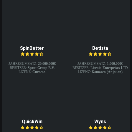
SpinBetter
Betista
JAHRESUMSATZ:
20.000.000€
JAHRESUMSATZ:
1.000.000€
BESITZER:
Sprut Group B.V.
BESITZER:
Liernin Enterprises LTD
LIZENZ:
Curacao
LIZENZ:
Komoren (Anjouan)
QuickWin
Wyns