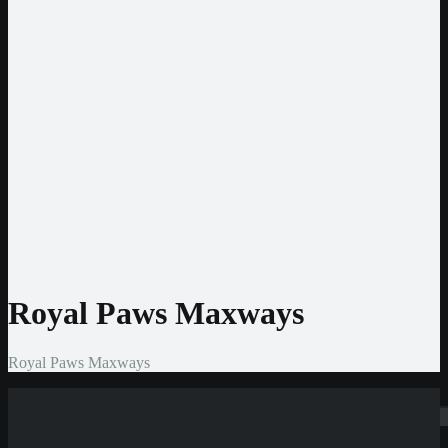
EUR
USD
CHF
CAD
BRL
Entwickler
Pragmatic Play
Play’n GO
NetEnt
Nolimit City
Hacksaw
Amatic
BGaming
BigTimeGaming
Gamomat
Royal Paws Maxways
Royal Paws Maxways
Suchen
Home
»