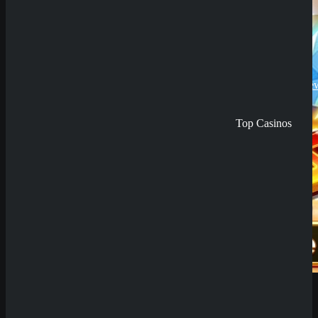
Review
6. Januar 2026
SpinBetter Casino
Review
18. Dezember
2025
Wyns Casino Revie
30. September
2025
Top Casinos
Demo Spiel