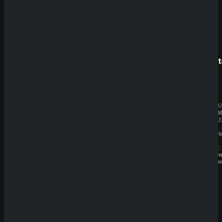
SpinBetter
Betist
JAHRESUMSATZ:
JAHRES
20.000.000€
1.000.00
BESITZER:
BESITZE
Sprut
Liernin
Group
Enterpri
B.V.
LTD
LIZENZ:
LIZENZ:
Curacao
Komore
(Anjoua