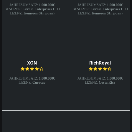
JAHRESUMSATZ:
1.000.000€
JAHRESUMSATZ:
1.000.000€
BESITZER:
Liernin Enterprises LTD
BESITZER:
Liernin Enterprises LTD
LIZENZ:
Komoren (Anjouan)
LIZENZ:
Komoren (Anjouan)
XON
RichRoyal
JAHRESUMSATZ:
1.000.000€
JAHRESUMSATZ:
1.000.000€
LIZENZ:
Curacao
LIZENZ:
Costa Rica