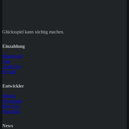
Glücksspiel kann süchtig machen.
Einzahlung
Mastercard
Visa
Apple Pay
Paysafe
Entwickler
Merkur
Novomatic
Play'n Go
Pragmatic
News