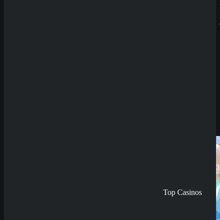
Echtgeldmodus
Demo spielen
Having issues with
Royal Bank Bingo
?
Recent News
Casino Prestige
Auszahlungen im
Überblick
17. Mai 2026
SpinEmpire Casino
Review
Submit
6. Januar 2026
Klicke hier um Slots um echtes Geld zu Spielen
SpinBetter Casino
Try Our Featured Games
Review
18. Dezember
2025
Wyns Casino Revie
30. September
2025
Top Casinos