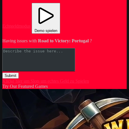
Echtgeldmodus
Demo spielen
Having issues with
Road to Victory: Portugal
?
Submit
Klicke hier um Slots um echtes Geld zu Spielen
Try Our Featured Games