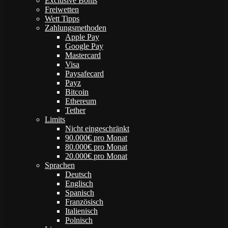
Exclusive Bonis
Freiwetten
Wett Tipps
Zahlungsmethoden
Apple Pay
Google Pay
Mastercard
Visa
Paysafecard
Payz
Bitcoin
Ethereum
Tether
Limits
Nicht eingeschränkt
90.000€ pro Monat
80.000€ pro Monat
20.000€ pro Monat
Sprachen
Deutsch
Englisch
Spanisch
Französisch
Italienisch
Polnisch