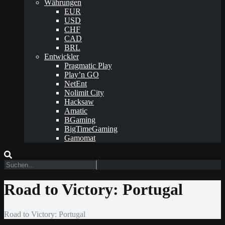
Währungen
EUR
USD
CHF
CAD
BRL
Entwickler
Pragmatic Play
Play’n GO
NetEnt
Nolimit City
Hacksaw
Amatic
BGaming
BigTimeGaming
Gamomat
Road to Victory: Portugal
Road to Victory: Portugal