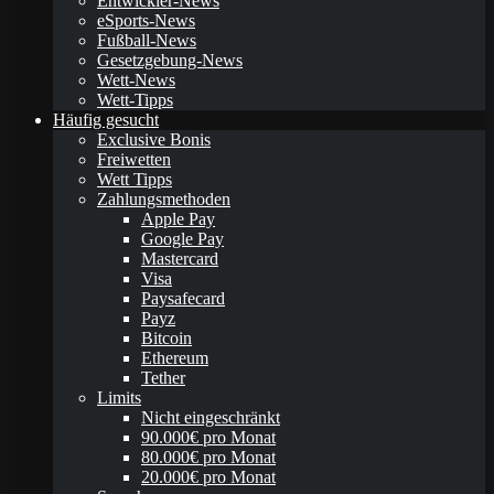
Entwickler-News
eSports-News
Fußball-News
Gesetzgebung-News
Wett-News
Wett-Tipps
Häufig gesucht
Exclusive Bonis
Freiwetten
Wett Tipps
Zahlungsmethoden
Apple Pay
Google Pay
Mastercard
Visa
Paysafecard
Payz
Bitcoin
Ethereum
Tether
Limits
Nicht eingeschränkt
90.000€ pro Monat
80.000€ pro Monat
20.000€ pro Monat