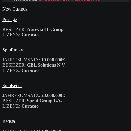
New Casinos
Prestige
BESITZER:
Aurevia IT Group
LIZENZ:
Curacao
SpinEmpire
JAHRESUMSATZ:
10.000.000€
BESITZER:
GBL Solutions N.V.
LIZENZ:
Curacao
SpinBetter
JAHRESUMSATZ:
20.000.000€
BESITZER:
Sprut Group B.V.
LIZENZ:
Curacao
Betista