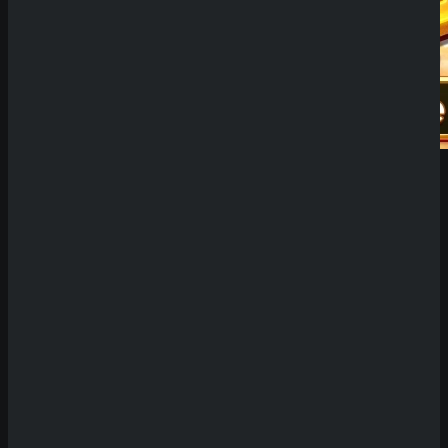
Demo Spiel