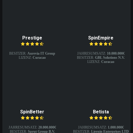
Prestige
SpinEmpire
BESITZER:
Aurevia IT Group
JAHRESUMSATZ:
10.000.000€
LIZENZ:
Curacao
BESITZER:
GBL Solutions N.V.
LIZENZ:
Curacao
SpinBetter
Betista
JAHRESUMSATZ:
20.000.000€
JAHRESUMSATZ:
1.000.000€
BESITZER:
Sprut Group B.V.
BESITZER:
Liernin Enterprises LTD