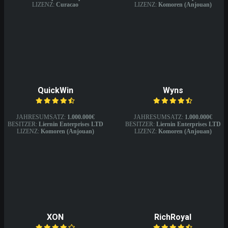
LIZENZ:
Curacao
LIZENZ:
Komoren (Anjouan)
QuickWin
Wyns
JAHRESUMSATZ:
1.000.000€
JAHRESUMSATZ:
1.000.000€
BESITZER:
Liernin Enterprises LTD
BESITZER:
Liernin Enterprises LTD
LIZENZ:
Komoren (Anjouan)
LIZENZ:
Komoren (Anjouan)
XON
RichRoyal