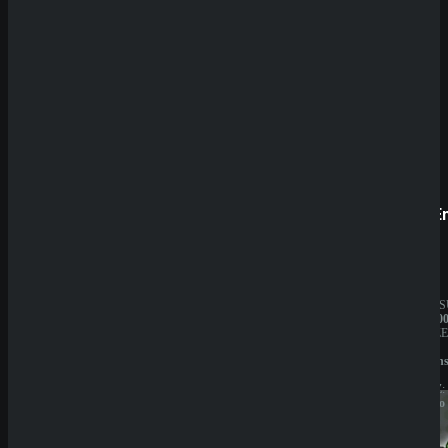
New Casinos
Prestige
SpinE
BESITZER:
JAHRES
Aurevia
10.000.0
IT
BESITZE
Group
GBL
LIZENZ:
Solution
Curacao
N.V.
LIZENZ:
Curacao