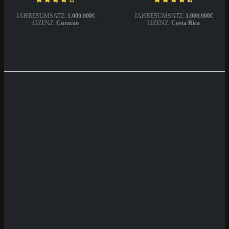
JAHRESUMSATZ:
1.000.000€
JAHRESUMSATZ:
1.000.000€
LIZENZ:
Curacao
LIZENZ:
Costa Rica