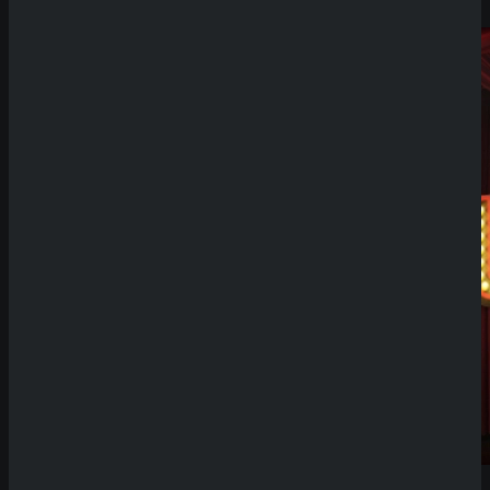
Demo Spiel
Demo Spiel