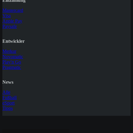
Einzahlung
Mastercard
Visa
Apple Pay
Paysafe
Entwickler
Merkur
Novomatic
Play'n Go
Pragmatic
News
Alle
Fußball
eSport
Tipps
© Copyright 2025