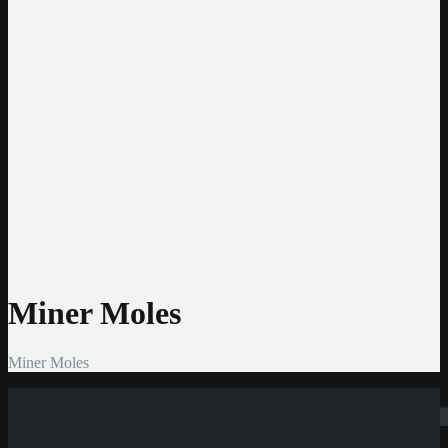
EUR
USD
CHF
CAD
BRL
Entwickler
Pragmatic Play
Play’n GO
NetEnt
Nolimit City
Hacksaw
Amatic
BGaming
BigTimeGaming
Gamomat
Miner Moles
Miner Moles
Suchen
Home
»