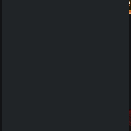
Demo Spiel
Demo Spiel