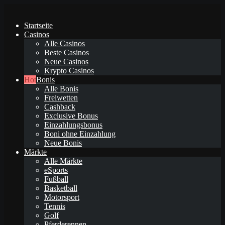
Startseite
Casinos
Alle Casinos
Beste Casinos
Neue Casinos
Krypto Casinos
Bonis
Alle Bonis
Freiwetten
Cashback
Exclusive Bonus
Einzahlungsbonus
Boni ohne Einzahlung
Neue Bonis
Märkte
Alle Märkte
eSports
Fußball
Basketball
Motorsport
Tennis
Golf
Pferderennen