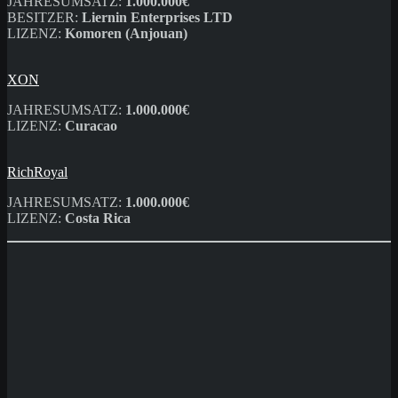
JAHRESUMSATZ:
1.000.000€
BESITZER:
Liernin Enterprises LTD
LIZENZ:
Komoren (Anjouan)
XON
JAHRESUMSATZ:
1.000.000€
LIZENZ:
Curacao
RichRoyal
JAHRESUMSATZ:
1.000.000€
LIZENZ:
Costa Rica