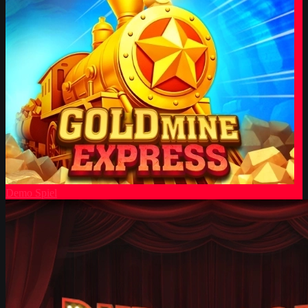
Demo Spiel