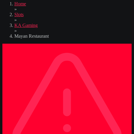
Home
»
Slots
»
KA Gaming
»
Mayan Restaurant