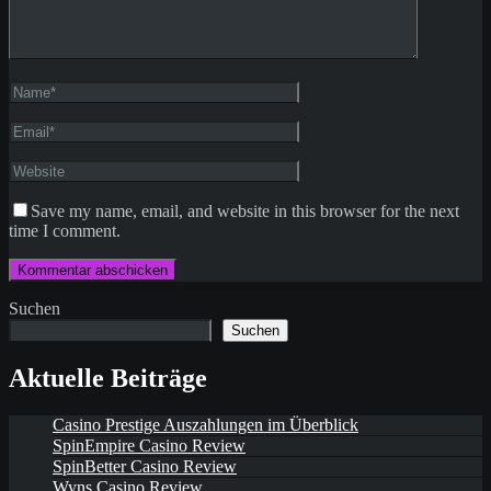
Save my name, email, and website in this browser for the next
time I comment.
Suchen
Suchen
Aktuelle Beiträge
Casino Prestige Auszahlungen im Überblick
SpinEmpire Casino Review
SpinBetter Casino Review
Wyns Casino Review