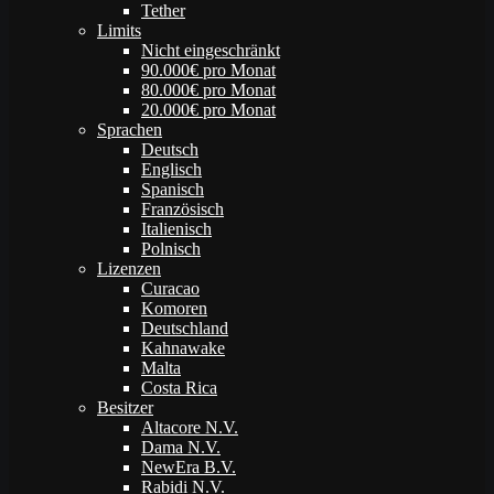
Tether
Limits
Nicht eingeschränkt
90.000€ pro Monat
80.000€ pro Monat
20.000€ pro Monat
Sprachen
Deutsch
Englisch
Spanisch
Französisch
Italienisch
Polnisch
Lizenzen
Curacao
Komoren
Deutschland
Kahnawake
Malta
Costa Rica
Besitzer
Altacore N.V.
Dama N.V.
NewEra B.V.
Rabidi N.V.