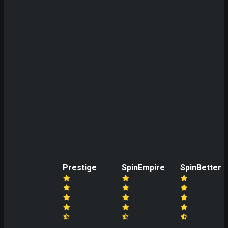
Save my name, email, and website in this
browser for the next time I comment.
Prestige
SpinEmpire
SpinBetter