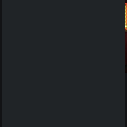
Demo Spiel
Schreibe einen Kommentar
Deine E-Mail-Adresse wird nicht
veröffentlicht.
Erforderliche Felder sind mit
*
markiert