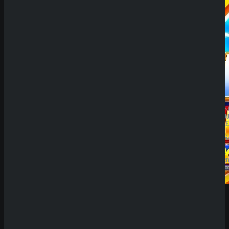
SpinBetter
Betist
JAHRESUMSATZ:
JAHRES
20.000.000€
1.000.00
BESITZER:
BESITZE
Sprut
Liernin
Group
Enterpri
B.V.
LTD
LIZENZ:
LIZENZ:
Curacao
Komore
(Anjoua