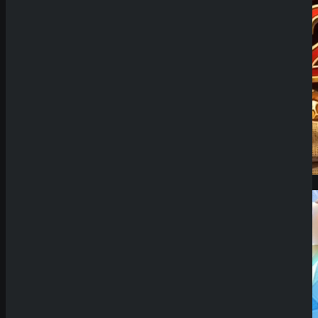
Demo Spiel