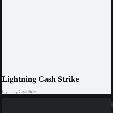
EUR
USD
CHF
CAD
BRL
Entwickler
Pragmatic Play
Play’n GO
NetEnt
Nolimit City
Hacksaw
Amatic
BGaming
BigTimeGaming
Gamomat
Lightning Cash Strike
Lightning Cash Strike
Suchen
Home
»