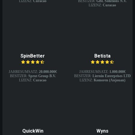
LIZENZ:
Curacao
BESITZER:
GBL Solutions N.V.
LIZENZ:
Curacao
SpinBetter
Betista
JAHRESUMSATZ:
20.000.000€
JAHRESUMSATZ:
1.000.000€
BESITZER:
Sprut Group B.V.
BESITZER:
Liernin Enterprises LTD
LIZENZ:
Curacao
LIZENZ:
Komoren (Anjouan)
QuickWin
Wyns