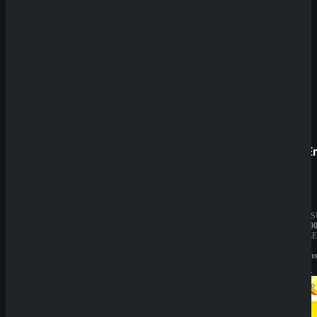
New Casinos
Prestige
SpinE
BESITZER:
JAHRES
Aurevia
10.000.0
IT
BESITZE
Group
GBL
LIZENZ:
Solution
Curacao
N.V.
LIZENZ:
Curacao