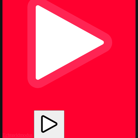
Echtgeldmodus