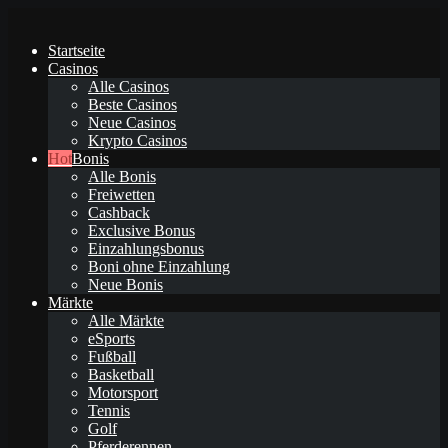
Startseite
Casinos
Alle Casinos
Beste Casinos
Neue Casinos
Krypto Casinos
Bonis
Alle Bonis
Freiwetten
Cashback
Exclusive Bonus
Einzahlungsbonus
Boni ohne Einzahlung
Neue Bonis
Märkte
Alle Märkte
eSports
Fußball
Basketball
Motorsport
Tennis
Golf
Pferderennen