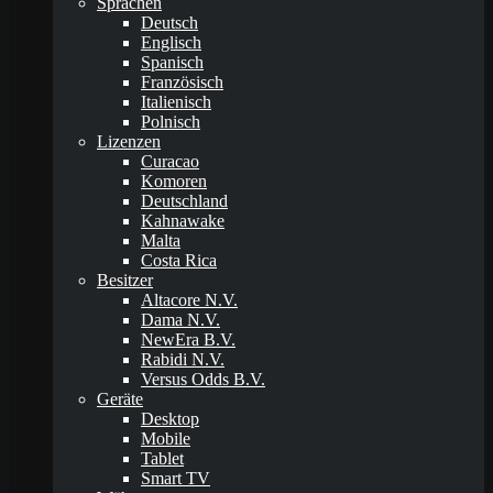
Sprachen
Deutsch
Englisch
Spanisch
Französisch
Italienisch
Polnisch
Lizenzen
Curacao
Komoren
Deutschland
Kahnawake
Malta
Costa Rica
Besitzer
Altacore N.V.
Dama N.V.
NewEra B.V.
Rabidi N.V.
Versus Odds B.V.
Geräte
Desktop
Mobile
Tablet
Smart TV