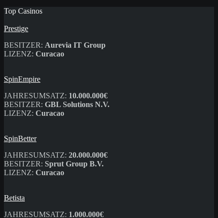
Top Casinos
Prestige
BESITZER:
Aurevia IT Group
LIZENZ:
Curacao
SpinEmpire
JAHRESUMSATZ:
10.000.000€
BESITZER:
GBL Solutions N.V.
LIZENZ:
Curacao
SpinBetter
JAHRESUMSATZ:
20.000.000€
BESITZER:
Sprut Group B.V.
LIZENZ:
Curacao
Betista
JAHRESUMSATZ:
1.000.000€