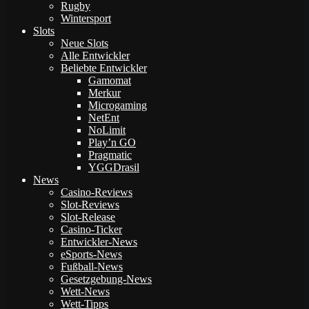
Rugby
Wintersport
Slots
Neue Slots
Alle Entwickler
Beliebte Entwickler
Gamomat
Merkur
Microgaming
NetEnt
NoLimit
Play’n GO
Pragmatic
YGGDrasil
News
Casino-Reviews
Slot-Reviews
Slot-Release
Casino-Ticker
Entwickler-News
eSports-News
Fußball-News
Gesetzgebung-News
Wett-News
Wett-Tipps