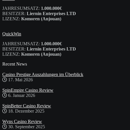
JAHRESUMSATZ:
1.000.000€
BESITZER:
Liernin Enterprises LTD
LIZENZ:
Komoren (Anjouan)
QuickWin
JAHRESUMSATZ:
1.000.000€
BESITZER:
Liernin Enterprises LTD
LIZENZ:
Komoren (Anjouan)
Recent News
Casino Prestige Auszahlungen im Überblick
17. Mai 2026
SpinEmpire Casino Review
6. Januar 2026
SpinBetter Casino Review
18. Dezember 2025
Wyns Casino Review
30. September 2025