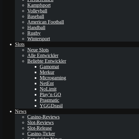
Kampfsport
Volleyball
Baseball
American Football
Handball
Rugby
Wintersport
Slots
Neue Slots
Alle Entwickler
Beliebte Entwickler
Gamomat
Merkur
Microgaming
NetEnt
NoLimit
Play’n GO
Pragmatic
YGGDrasil
News
Casino-Reviews
Slot-Reviews
Slot-Release
Casino-Ticker