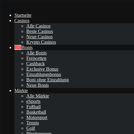
Startseite
Casinos
Alle Casinos
Beste Casinos
Neue Casinos
Krypto Casinos
Bonis
Alle Bonis
Freiwetten
Cashback
Exclusive Bonus
Einzahlungsbonus
Boni ohne Einzahlung
Neue Bonis
Märkte
Alle Märkte
eSports
Fußball
Basketball
Motorsport
Tennis
Golf
Pferderennen