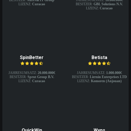
BESITZER:
Aurevia IT Group
JAHRESUMSATZ:
10.000.000€
LIZENZ:
Curacao
BESITZER:
GBL Solutions N.V.
LIZENZ:
Curacao
SpinBetter
Betista
JAHRESUMSATZ:
20.000.000€
JAHRESUMSATZ:
1.000.000€
BESITZER:
Sprut Group B.V.
BESITZER:
Liernin Enterprises LTD
LIZENZ:
Curacao
LIZENZ:
Komoren (Anjouan)
QuickWin
Wyns