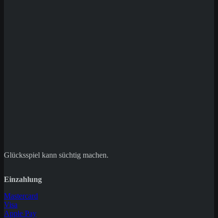
Glücksspiel kann süchtig machen.
Einzahlung
Mastercard
Visa
Apple Pay