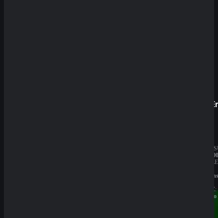
New Casinos
Prestige
SpinE
BESITZER:
JAHRES
Aurevia
10.000.0
IT
BESITZE
Group
GBL
LIZENZ:
Solution
Curacao
N.V.
LIZENZ:
Curacao