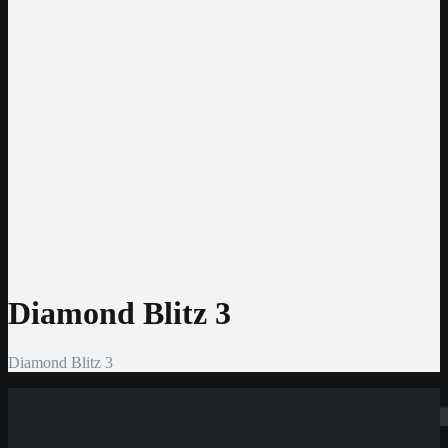
EUR
USD
CHF
CAD
BRL
Entwickler
Pragmatic Play
Play’n GO
NetEnt
Nolimit City
Hacksaw
Amatic
BGaming
BigTimeGaming
Gamomat
Diamond Blitz 3
Diamond Blitz 3
Suchen
Home
»