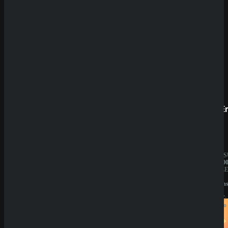
New Casinos
Prestige
SpinE
BESITZER:
JAHRES
Aurevia
10.000.0
IT
BESITZE
Group
GBL
LIZENZ:
Solution
Curacao
N.V.
LIZENZ:
Curacao