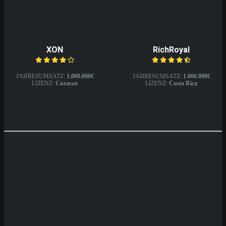
XON
RichRoyal
JAHRESUMSATZ:
1.000.000€
JAHRESUMSATZ:
1.000.000€
LIZENZ:
Curacao
LIZENZ:
Costa Rica