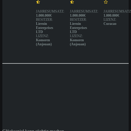
JAHRESUMSATZ:
JAHRESUMSATZ:
JAHRESUMSATZ
1.000.000€
1.000.000€
1.000.000€
BESITZER:
BESITZER:
LIZENZ:
Liernin
Liernin
Curacao
Enterprises
Enterprises
LTD
LTD
LIZENZ:
LIZENZ:
Komoren
Komoren
(Anjouan)
(Anjouan)