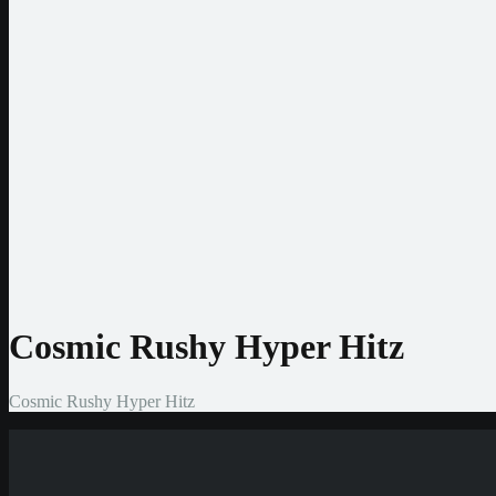
Entw
Cosmic Rushy Hyper Hitz
Cosmic Rushy Hyper Hitz
Home
»