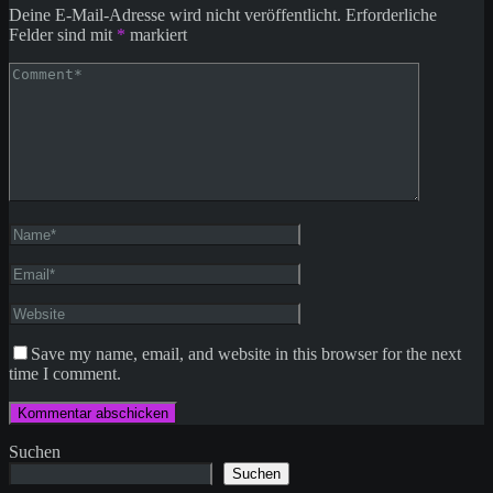
Deine E-Mail-Adresse wird nicht veröffentlicht.
Erforderliche
Felder sind mit
*
markiert
Save my name, email, and website in this browser for the next
time I comment.
Suchen
Suchen