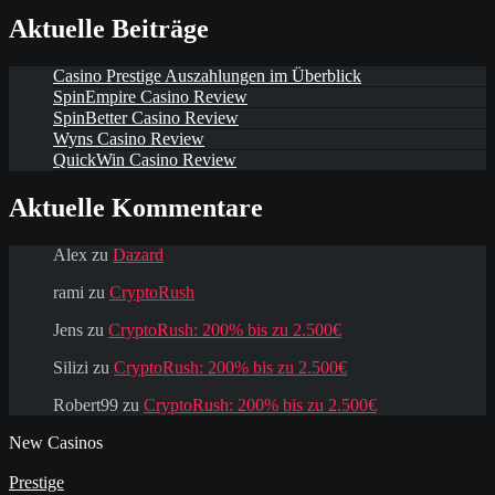
Aktuelle Beiträge
Casino Prestige Auszahlungen im Überblick
SpinEmpire Casino Review
SpinBetter Casino Review
Wyns Casino Review
QuickWin Casino Review
Aktuelle Kommentare
Alex
zu
Dazard
rami
zu
CryptoRush
Jens
zu
CryptoRush: 200% bis zu 2.500€
Silizi
zu
CryptoRush: 200% bis zu 2.500€
Robert99
zu
CryptoRush: 200% bis zu 2.500€
New Casinos
Prestige