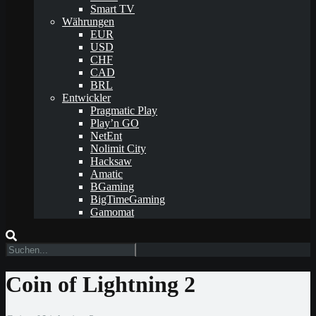
Smart TV
Währungen
EUR
USD
CHF
CAD
BRL
Entwickler
Pragmatic Play
Play’n GO
NetEnt
Nolimit City
Hacksaw
Amatic
BGaming
BigTimeGaming
Gamomat
Coin of Lightning 2