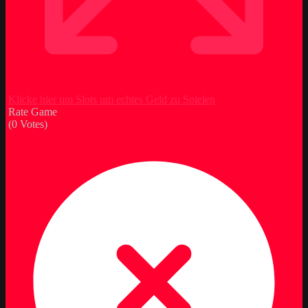
Klicke hier um Slots um echtes Geld zu Spielen
Rate Game
(
0
Votes)