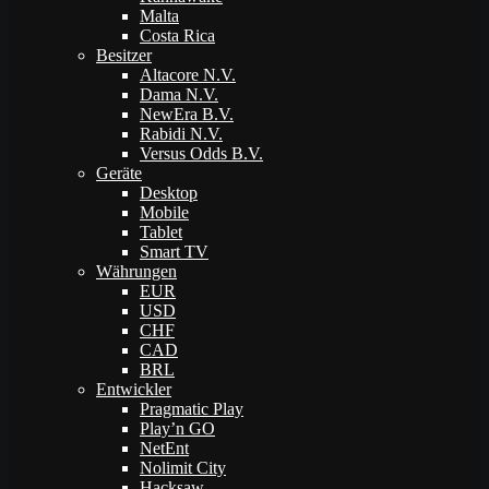
Malta
Costa Rica
Besitzer
Altacore N.V.
Dama N.V.
NewEra B.V.
Rabidi N.V.
Versus Odds B.V.
Geräte
Desktop
Mobile
Tablet
Smart TV
Währungen
EUR
USD
CHF
CAD
BRL
Entwickler
Pragmatic Play
Play’n GO
NetEnt
Nolimit City
Hacksaw