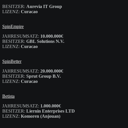
BESITZER:
Aurevia IT Group
LIZENZ:
Curacao
SpinEmpire
JAHRESUMSATZ:
10.000.000€
BESITZER:
GBL Solutions N.V.
LIZENZ:
Curacao
SpinBetter
JAHRESUMSATZ:
20.000.000€
BESITZER:
Sprut Group B.V.
LIZENZ:
Curacao
Betista
JAHRESUMSATZ:
1.000.000€
BESITZER:
Liernin Enterprises LTD
LIZENZ:
Komoren (Anjouan)