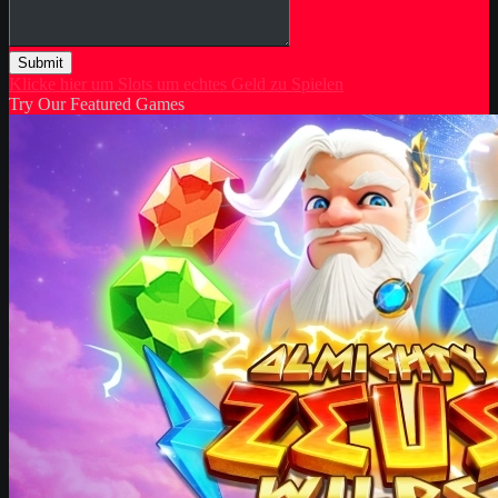
Submit
Klicke hier um Slots um echtes Geld zu Spielen
Try Our Featured Games