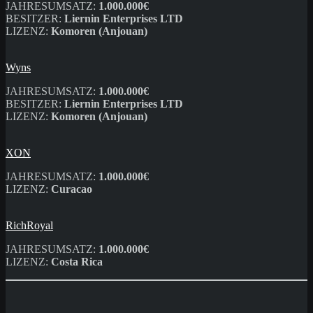
JAHRESUMSATZ:
1.000.000€
BESITZER:
Liernin Enterprises LTD
LIZENZ:
Komoren (Anjouan)
Wyns
JAHRESUMSATZ:
1.000.000€
BESITZER:
Liernin Enterprises LTD
LIZENZ:
Komoren (Anjouan)
XON
JAHRESUMSATZ:
1.000.000€
LIZENZ:
Curacao
RichRoyal
JAHRESUMSATZ:
1.000.000€
LIZENZ:
Costa Rica