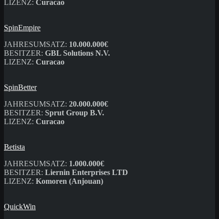
LIZENZ:
Curacao
SpinEmpire
JAHRESUMSATZ:
10.000.000€
BESITZER:
GBL Solutions N.V.
LIZENZ:
Curacao
SpinBetter
JAHRESUMSATZ:
20.000.000€
BESITZER:
Sprut Group B.V.
LIZENZ:
Curacao
Betista
JAHRESUMSATZ:
1.000.000€
BESITZER:
Liernin Enterprises LTD
LIZENZ:
Komoren (Anjouan)
QuickWin