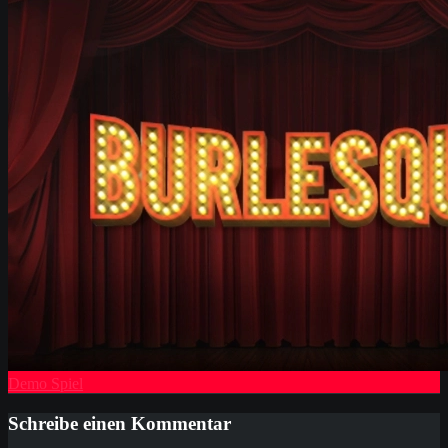
Demo Spiel
Schreibe einen Kommentar