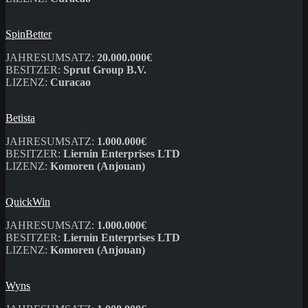
SpinBetter
JAHRESUMSATZ:
20.000.000€
BESITZER:
Sprut Group B.V.
LIZENZ:
Curacao
Betista
JAHRESUMSATZ:
1.000.000€
BESITZER:
Liernin Enterprises LTD
LIZENZ:
Komoren (Anjouan)
QuickWin
JAHRESUMSATZ:
1.000.000€
BESITZER:
Liernin Enterprises LTD
LIZENZ:
Komoren (Anjouan)
Wyns