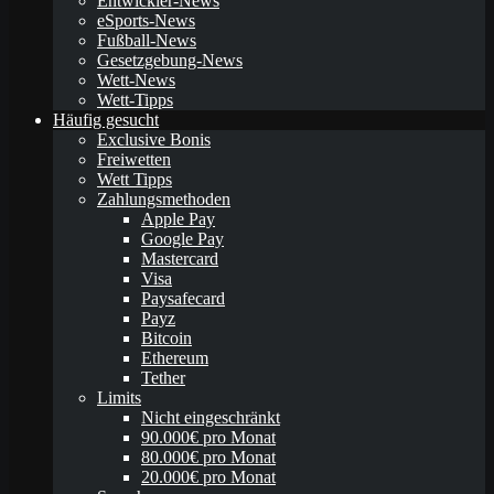
Entwickler-News
eSports-News
Fußball-News
Gesetzgebung-News
Wett-News
Wett-Tipps
Häufig gesucht
Exclusive Bonis
Freiwetten
Wett Tipps
Zahlungsmethoden
Apple Pay
Google Pay
Mastercard
Visa
Paysafecard
Payz
Bitcoin
Ethereum
Tether
Limits
Nicht eingeschränkt
90.000€ pro Monat
80.000€ pro Monat
20.000€ pro Monat