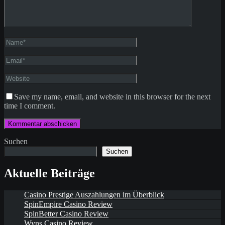
Save my name, email, and website in this browser for the next
time I comment.
Suchen
Suchen
Aktuelle Beiträge
Casino Prestige Auszahlungen im Überblick
SpinEmpire Casino Review
SpinBetter Casino Review
Wyns Casino Review