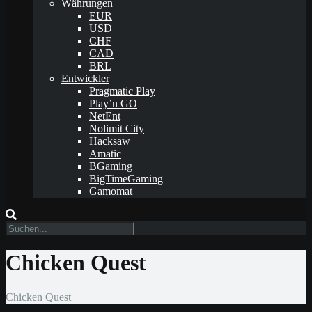
Währungen
EUR
USD
CHF
CAD
BRL
Entwickler
Pragmatic Play
Play’n GO
NetEnt
Nolimit City
Hacksaw
Amatic
BGaming
BigTimeGaming
Gamomat
Chicken Quest
Chicken Quest