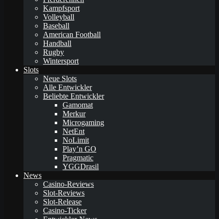
Kampfsport
Volleyball
Baseball
American Football
Handball
Rugby
Wintersport
Slots
Neue Slots
Alle Entwickler
Beliebte Entwickler
Gamomat
Merkur
Microgaming
NetEnt
NoLimit
Play’n GO
Pragmatic
YGGDrasil
News
Casino-Reviews
Slot-Reviews
Slot-Release
Casino-Ticker