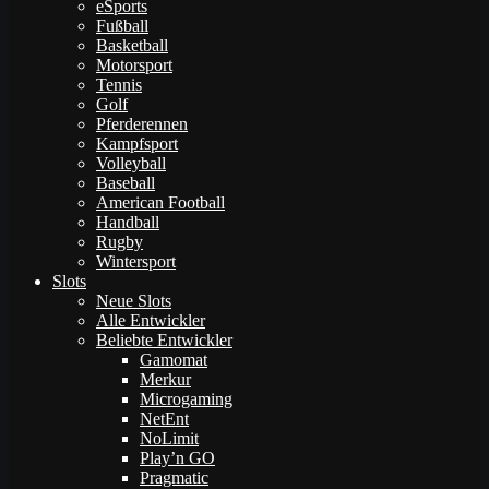
eSports
Fußball
Basketball
Motorsport
Tennis
Golf
Pferderennen
Kampfsport
Volleyball
Baseball
American Football
Handball
Rugby
Wintersport
Slots
Neue Slots
Alle Entwickler
Beliebte Entwickler
Gamomat
Merkur
Microgaming
NetEnt
NoLimit
Play’n GO
Pragmatic