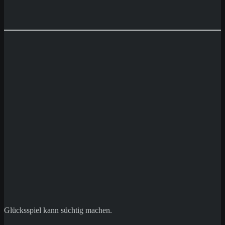
Glücksspiel kann süchtig machen.