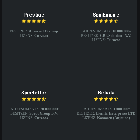
Prestige
SpinEmpire
BESITZER:
Aurevia IT Group
JAHRESUMSATZ:
10.000.000€
LIZENZ:
Curacao
BESITZER:
GBL Solutions N.V.
LIZENZ:
Curacao
SpinBetter
Betista
JAHRESUMSATZ:
20.000.000€
JAHRESUMSATZ:
1.000.000€
BESITZER:
Sprut Group B.V.
BESITZER:
Liernin Enterprises LTD
LIZENZ:
Curacao
LIZENZ:
Komoren (Anjouan)