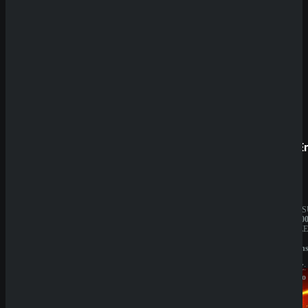
New Casinos
Prestige
SpinE
BESITZER:
JAHRES
Aurevia
10.000.0
IT
BESITZE
Group
GBL
LIZENZ:
Solution
Curacao
N.V.
LIZENZ:
Curacao