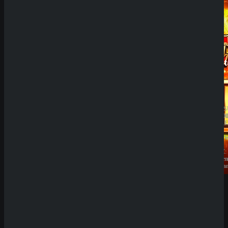
SpinBetter
Betist
JAHRESUMSATZ:
JAHRES
20.000.000€
1.000.00
BESITZER:
BESITZE
Sprut
Liernin
Group
Enterpri
B.V.
LTD
LIZENZ:
LIZENZ:
Curacao
Komore
(Anjoua