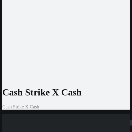
EUR
USD
CHF
CAD
BRL
Entwickler
Pragmatic Play
Play’n GO
NetEnt
Nolimit City
Hacksaw
Amatic
BGaming
BigTimeGaming
Gamomat
Cash Strike X Cash
Cash Strike X Cash
Suchen
Home
»