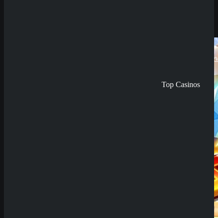
Review
6. Januar 2026
Submit
SpinBetter Casino
Klicke hier um Slots um echtes Geld zu Spielen
Review
Try Our Featured Games
18. Dezember
2025
Wyns Casino Revie
30. September
2025
Top Casinos