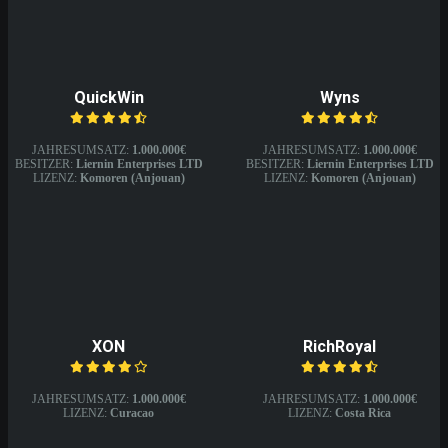
QuickWin
Wyns
JAHRESUMSATZ:
1.000.000€
JAHRESUMSATZ:
1.000.000€
BESITZER:
Liernin Enterprises LTD
BESITZER:
Liernin Enterprises LTD
LIZENZ:
Komoren (Anjouan)
LIZENZ:
Komoren (Anjouan)
XON
RichRoyal
JAHRESUMSATZ:
1.000.000€
JAHRESUMSATZ:
1.000.000€
LIZENZ:
Curacao
LIZENZ:
Costa Rica