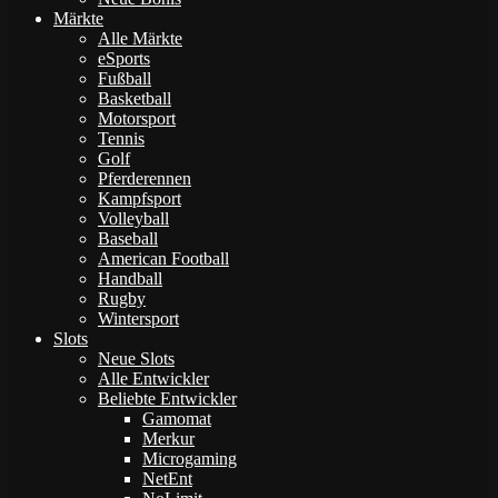
Märkte
Alle Märkte
eSports
Fußball
Basketball
Motorsport
Tennis
Golf
Pferderennen
Kampfsport
Volleyball
Baseball
American Football
Handball
Rugby
Wintersport
Slots
Neue Slots
Alle Entwickler
Beliebte Entwickler
Gamomat
Merkur
Microgaming
NetEnt