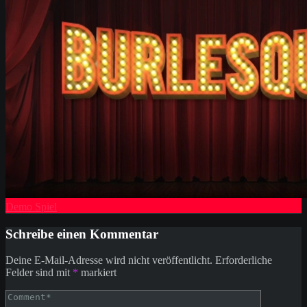
Demo Spiel
Schreibe einen Kommentar
Deine E-Mail-Adresse wird nicht veröffentlicht.
Erforderliche
Felder sind mit
*
markiert