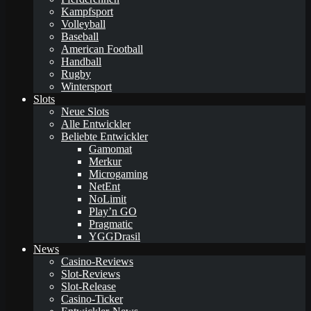
Kampfsport
Volleyball
Baseball
American Football
Handball
Rugby
Wintersport
Slots
Neue Slots
Alle Entwickler
Beliebte Entwickler
Gamomat
Merkur
Microgaming
NetEnt
NoLimit
Play’n GO
Pragmatic
YGGDrasil
News
Casino-Reviews
Slot-Reviews
Slot-Release
Casino-Ticker