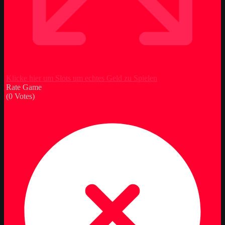
Klicke hier um Slots um echtes Geld zu Spielen
Rate Game
(
0
Votes)