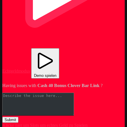
Echtgeldmodus
Demo spielen
Having issues with
Cash 40 Bonus Clover Bar Link
?
Submit
Klicke hier um Slots um echtes Geld zu Spielen