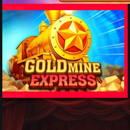
Demo Spiel
Demo Spiel