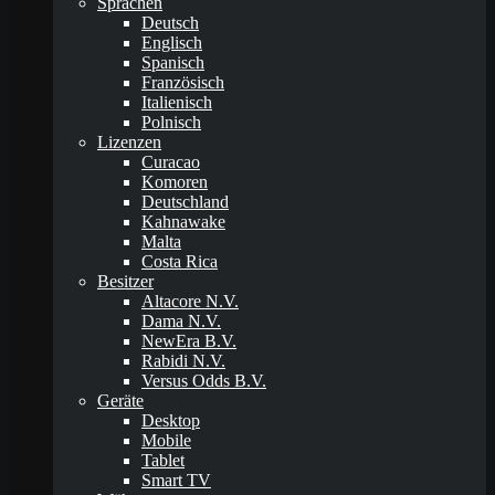
Sprachen
Deutsch
Englisch
Spanisch
Französisch
Italienisch
Polnisch
Lizenzen
Curacao
Komoren
Deutschland
Kahnawake
Malta
Costa Rica
Besitzer
Altacore N.V.
Dama N.V.
NewEra B.V.
Rabidi N.V.
Versus Odds B.V.
Geräte
Desktop
Mobile
Tablet
Smart TV