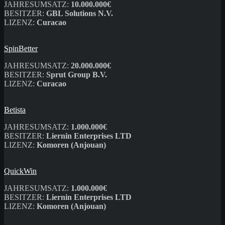
JAHRESUMSATZ:
10.000.000€
BESITZER:
GBL Solutions N.V.
LIZENZ:
Curacao
SpinBetter
JAHRESUMSATZ:
20.000.000€
BESITZER:
Sprut Group B.V.
LIZENZ:
Curacao
Betista
JAHRESUMSATZ:
1.000.000€
BESITZER:
Liernin Enterprises LTD
LIZENZ:
Komoren (Anjouan)
QuickWin
JAHRESUMSATZ:
1.000.000€
BESITZER:
Liernin Enterprises LTD
LIZENZ:
Komoren (Anjouan)