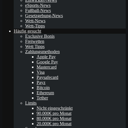
Entwickler-News
eSports-News
Fußball-News
Gesetzgebung-News
Wett-News
Wett-Tipps
Häufig gesucht
Exclusive Bonis
Freiwetten
Wett Tipps
Zahlungsmethoden
Apple Pay
Google Pay
Mastercard
Visa
Paysafecard
Payz
Bitcoin
Ethereum
Tether
Limits
Nicht eingeschränkt
90.000€ pro Monat
80.000€ pro Monat
20.000€ pro Monat