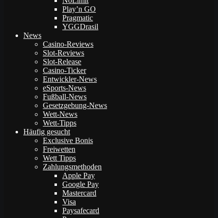
NoLimit
Play’n GO
Pragmatic
YGGDrasil
News
Casino-Reviews
Slot-Reviews
Slot-Release
Casino-Ticker
Entwickler-News
eSports-News
Fußball-News
Gesetzgebung-News
Wett-News
Wett-Tipps
Häufig gesucht
Exclusive Bonis
Freiwetten
Wett Tipps
Zahlungsmethoden
Apple Pay
Google Pay
Mastercard
Visa
Paysafecard