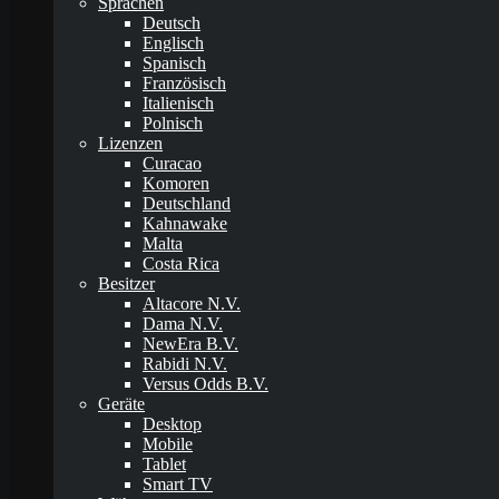
Sprachen
Deutsch
Englisch
Spanisch
Französisch
Italienisch
Polnisch
Lizenzen
Curacao
Komoren
Deutschland
Kahnawake
Malta
Costa Rica
Besitzer
Altacore N.V.
Dama N.V.
NewEra B.V.
Rabidi N.V.
Versus Odds B.V.
Geräte
Desktop
Mobile
Tablet
Smart TV