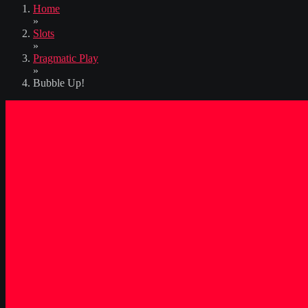
Home
»
Slots
»
Pragmatic Play
»
Bubble Up!