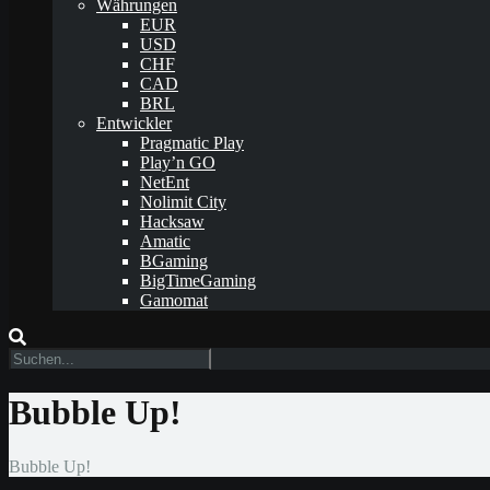
Währungen
EUR
USD
CHF
CAD
BRL
Entwickler
Pragmatic Play
Play’n GO
NetEnt
Nolimit City
Hacksaw
Amatic
BGaming
BigTimeGaming
Gamomat
Bubble Up!
Bubble Up!