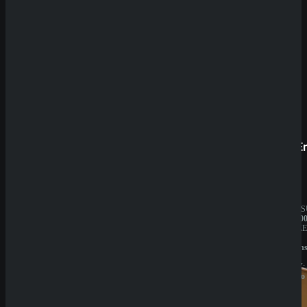
New Casinos
Prestige
SpinE
BESITZER:
JAHRES
Aurevia
10.000.0
IT
BESITZE
Group
GBL
LIZENZ:
Solution
Curacao
N.V.
LIZENZ:
Curacao