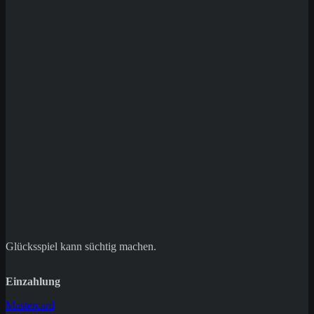
Glücksspiel kann süchtig machen.
Einzahlung
Mastercard