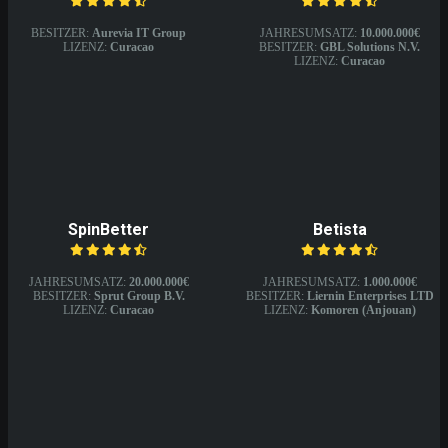
BESITZER:
Aurevia IT Group
JAHRESUMSATZ:
10.000.000€
LIZENZ:
Curacao
BESITZER:
GBL Solutions N.V.
LIZENZ:
Curacao
SpinBetter
Betista
JAHRESUMSATZ:
20.000.000€
JAHRESUMSATZ:
1.000.000€
BESITZER:
Sprut Group B.V.
BESITZER:
Liernin Enterprises LTD
LIZENZ:
Curacao
LIZENZ:
Komoren (Anjouan)