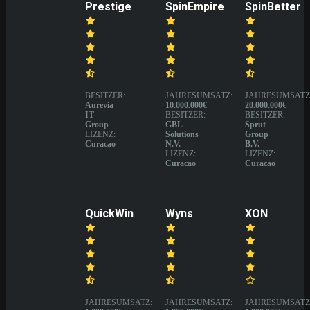
Prestige
SpinEmpire
SpinBetter
BESITZER:
JAHRESUMSATZ:
JAHRESUMSATZ
Aurevia
10.000.000€
20.000.000€
IT
BESITZER:
BESITZER:
Group
GBL
Sprut
LIZENZ:
Solutions
Group
Curacao
N.V.
B.V.
LIZENZ:
LIZENZ:
Curacao
Curacao
QuickWin
Wyns
XON
JAHRESUMSATZ:
JAHRESUMSATZ:
JAHRESUMSATZ