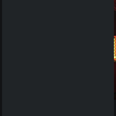
Demo Spiel
Schreibe einen Kommentar