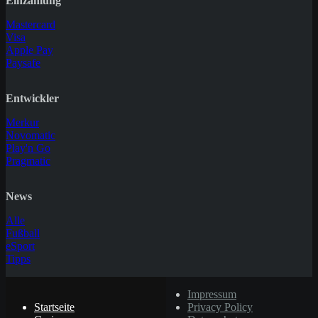
Einzahlung
Mastercard
Visa
Apple Pay
Paysafe
Entwickler
Merkur
Novomatic
Play'n Go
Pragmatic
News
Alle
Fußball
eSport
Tipps
© Copyright 2025
Impressum
Startseite
Privacy Policy