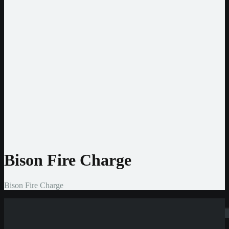
EUR
USD
CHF
CAD
BRL
Entwickler
Pragmatic Play
Play’n GO
NetEnt
Nolimit City
Hacksaw
Amatic
BGaming
BigTimeGaming
Gamomat
Bison Fire Charge
Bison Fire Charge
Suchen
Home
»