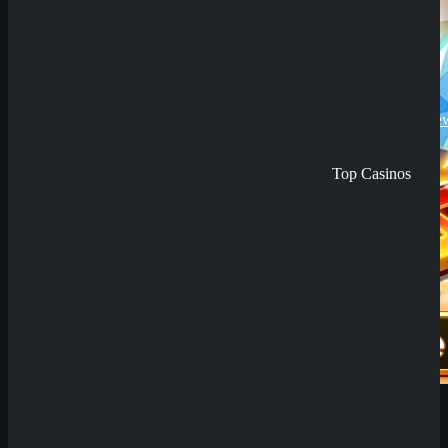
Review
6. Januar 2026
SpinBetter Casino
Review
18. Dezember
2025
Wyns Casino Revie
30. September
2025
Top Casinos
Demo Spiel