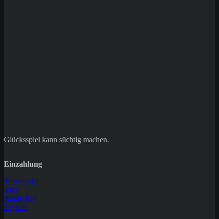
Glücksspiel kann süchtig machen.
Einzahlung
Mastercard
Visa
Apple Pay
Paysafe