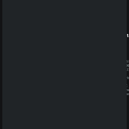
SpinBetter
Betist
JAHRESUMSATZ:
JAHRES
20.000.000€
1.000.00
BESITZER:
BESITZE
Sprut
Liernin
Group
Enterpri
B.V.
LTD
LIZENZ:
LIZENZ:
Curacao
Komore
(Anjoua