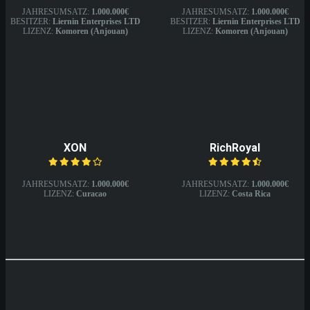
JAHRESUMSATZ:
1.000.000€
JAHRESUMSATZ:
1.000.000€
BESITZER:
Liernin Enterprises LTD
BESITZER:
Liernin Enterprises LTD
LIZENZ:
Komoren (Anjouan)
LIZENZ:
Komoren (Anjouan)
XON
RichRoyal
JAHRESUMSATZ:
1.000.000€
JAHRESUMSATZ:
1.000.000€
LIZENZ:
Curacao
LIZENZ:
Costa Rica