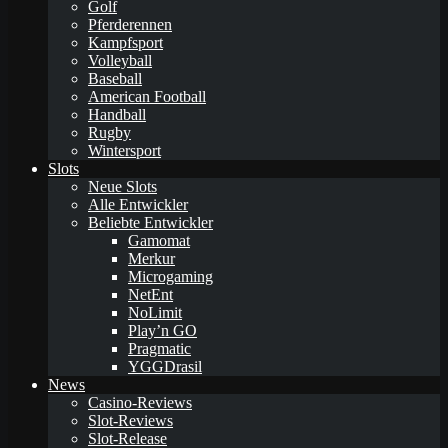
Golf
Pferderennen
Kampfsport
Volleyball
Baseball
American Football
Handball
Rugby
Wintersport
Slots
Neue Slots
Alle Entwickler
Beliebte Entwickler
Gamomat
Merkur
Microgaming
NetEnt
NoLimit
Play’n GO
Pragmatic
YGGDrasil
News
Casino-Reviews
Slot-Reviews
Slot-Release