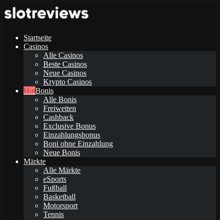
Startseite
Casinos
Alle Casinos
Beste Casinos
Neue Casinos
Krypto Casinos
Bonis
Alle Bonis
Freiwetten
Cashback
Exclusive Bonus
Einzahlungsbonus
Boni ohne Einzahlung
Neue Bonis
Märkte
Alle Märkte
eSports
Fußball
Basketball
Motorsport
Tennis