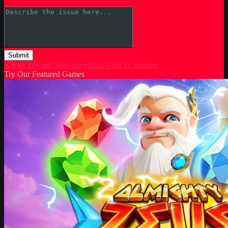
Submit
Klicke hier um Slots um echtes Geld zu Spielen
Try Our Featured Games