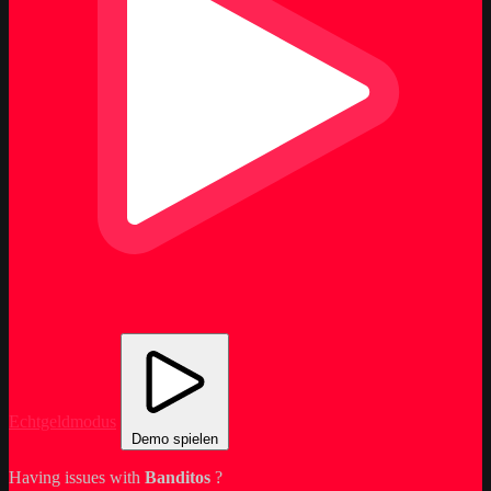
Echtgeldmodus
Demo spielen
Having issues with
Banditos
?