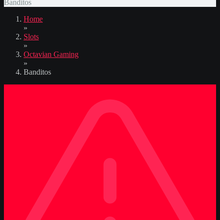
Banditos
Home
»
Slots
»
Octavian Gaming
»
Banditos