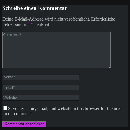
Schreibe einen Kommentar
Deine E-Mail-Adresse wird nicht veröffentlicht.
Erforderliche
Felder sind mit
*
markiert
Save my name, email, and website in this browser for the next
time I comment.