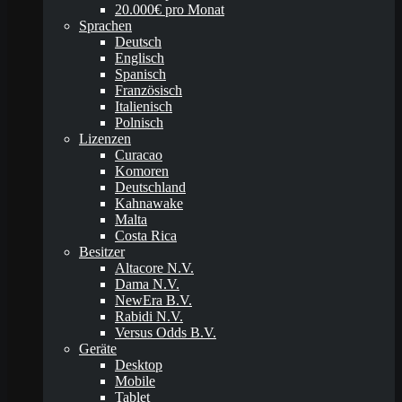
20.000€ pro Monat
Sprachen
Deutsch
Englisch
Spanisch
Französisch
Italienisch
Polnisch
Lizenzen
Curacao
Komoren
Deutschland
Kahnawake
Malta
Costa Rica
Besitzer
Altacore N.V.
Dama N.V.
NewEra B.V.
Rabidi N.V.
Versus Odds B.V.
Geräte
Desktop
Mobile
Tablet