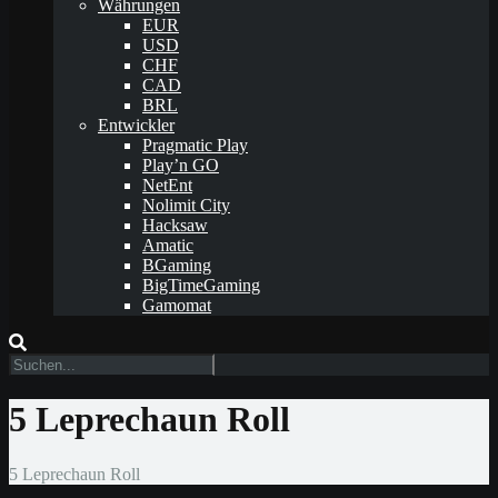
Währungen
EUR
USD
CHF
CAD
BRL
Entwickler
Pragmatic Play
Play’n GO
NetEnt
Nolimit City
Hacksaw
Amatic
BGaming
BigTimeGaming
Gamomat
5 Leprechaun Roll
5 Leprechaun Roll