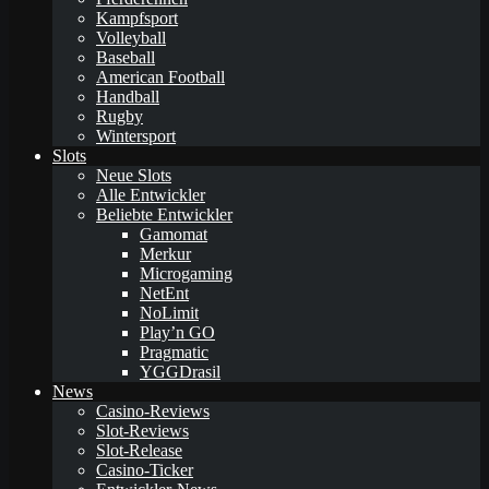
Kampfsport
Volleyball
Baseball
American Football
Handball
Rugby
Wintersport
Slots
Neue Slots
Alle Entwickler
Beliebte Entwickler
Gamomat
Merkur
Microgaming
NetEnt
NoLimit
Play’n GO
Pragmatic
YGGDrasil
News
Casino-Reviews
Slot-Reviews
Slot-Release
Casino-Ticker