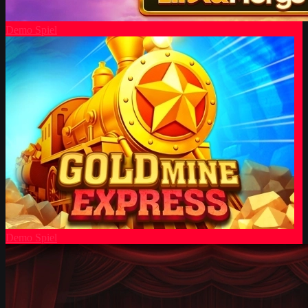
Demo Spiel
Demo Spiel