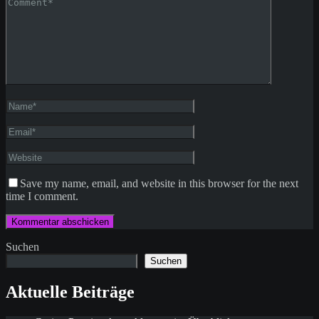
Save my name, email, and website in this browser for the next
time I comment.
Suchen
Suchen
Aktuelle Beiträge