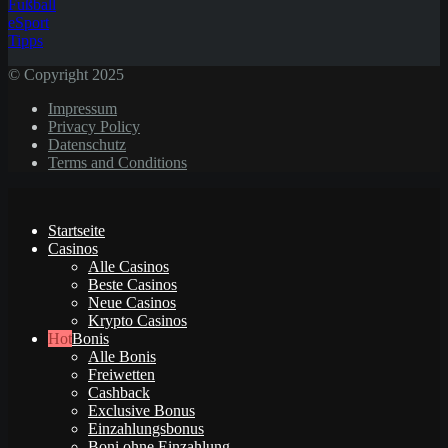
Fußball
eSport
Tipps
© Copyright 2025
Impressum
Privacy Policy
Datenschutz
Terms and Conditions
Startseite
Casinos
Alle Casinos
Beste Casinos
Neue Casinos
Krypto Casinos
Bonis
Alle Bonis
Freiwetten
Cashback
Exclusive Bonus
Einzahlungsbonus
Boni ohne Einzahlung