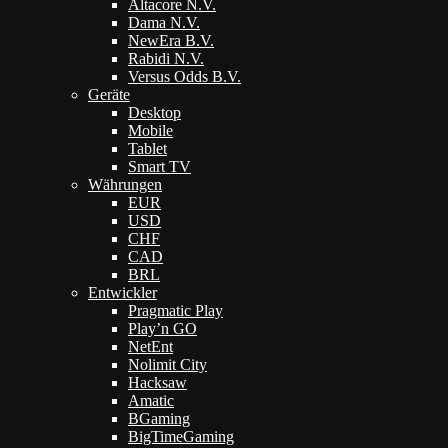
Altacore N.V.
Dama N.V.
NewEra B.V.
Rabidi N.V.
Versus Odds B.V.
Geräte
Desktop
Mobile
Tablet
Smart TV
Währungen
EUR
USD
CHF
CAD
BRL
Entwickler
Pragmatic Play
Play’n GO
NetEnt
Nolimit City
Hacksaw
Amatic
BGaming
BigTimeGaming