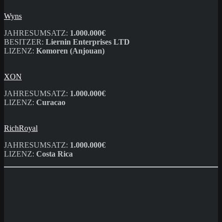
Wyns
JAHRESUMSATZ:
1.000.000€
BESITZER:
Liernin Enterprises LTD
LIZENZ:
Komoren (Anjouan)
XON
JAHRESUMSATZ:
1.000.000€
LIZENZ:
Curacao
RichRoyal
JAHRESUMSATZ:
1.000.000€
LIZENZ:
Costa Rica