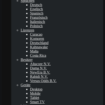
Sprachen
Deutsch
Englisch
Spanisch
Französisch
Italienisch
Polnisch
Lizenzen
Curacao
Komoren
Deutschland
Kahnawake
Malta
Costa Rica
Besitzer
Altacore N.V.
Dama N.V.
NewEra B.V.
Rabidi N.V.
Versus Odds B.V.
Geräte
Desktop
Mobile
Tablet
Smart TV