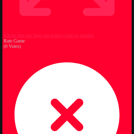
Klicke hier um Slots um echtes Geld zu Spielen
Rate Game
(
0
Votes)