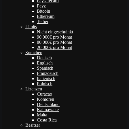
Paysafecard
Payz
Bitcoin
Ethereum
Tether
Limits
Nicht eingeschränkt
90.000€ pro Monat
80.000€ pro Monat
20.000€ pro Monat
Sprachen
Deutsch
Englisch
Spanisch
Französisch
Italienisch
Polnisch
Lizenzen
Curacao
Komoren
Deutschland
Kahnawake
Malta
Costa Rica
Besitzer