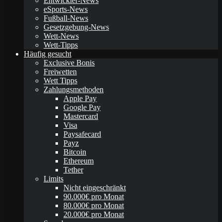
Entwickler-News
eSports-News
Fußball-News
Gesetzgebung-News
Wett-News
Wett-Tipps
Häufig gesucht
Exclusive Bonis
Freiwetten
Wett Tipps
Zahlungsmethoden
Apple Pay
Google Pay
Mastercard
Visa
Paysafecard
Payz
Bitcoin
Ethereum
Tether
Limits
Nicht eingeschränkt
90.000€ pro Monat
80.000€ pro Monat
20.000€ pro Monat