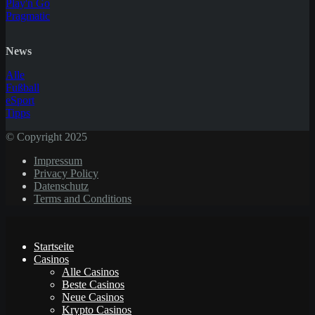
Play'n Go
Pragmatic
News
Alle
Fußball
eSport
Tipps
© Copyright 2025
Impressum
Privacy Policy
Datenschutz
Terms and Conditions
Startseite
Casinos
Alle Casinos
Beste Casinos
Neue Casinos
Krypto Casinos