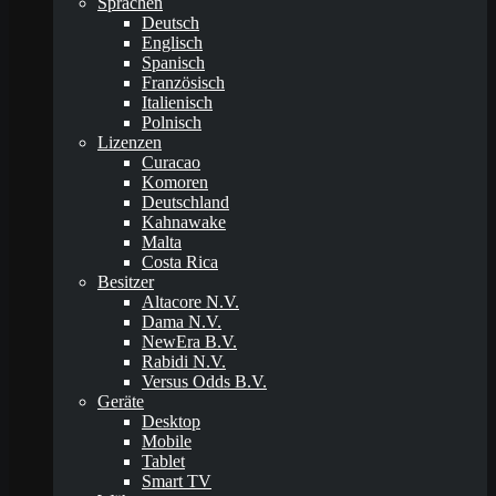
Sprachen
Deutsch
Englisch
Spanisch
Französisch
Italienisch
Polnisch
Lizenzen
Curacao
Komoren
Deutschland
Kahnawake
Malta
Costa Rica
Besitzer
Altacore N.V.
Dama N.V.
NewEra B.V.
Rabidi N.V.
Versus Odds B.V.
Geräte
Desktop
Mobile
Tablet
Smart TV