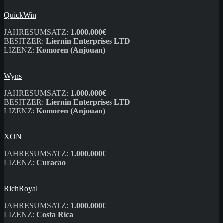
QuickWin
JAHRESUMSATZ:
1.000.000€
BESITZER:
Liernin Enterprises LTD
LIZENZ:
Komoren (Anjouan)
Wyns
JAHRESUMSATZ:
1.000.000€
BESITZER:
Liernin Enterprises LTD
LIZENZ:
Komoren (Anjouan)
XON
JAHRESUMSATZ:
1.000.000€
LIZENZ:
Curacao
RichRoyal
JAHRESUMSATZ:
1.000.000€
LIZENZ:
Costa Rica