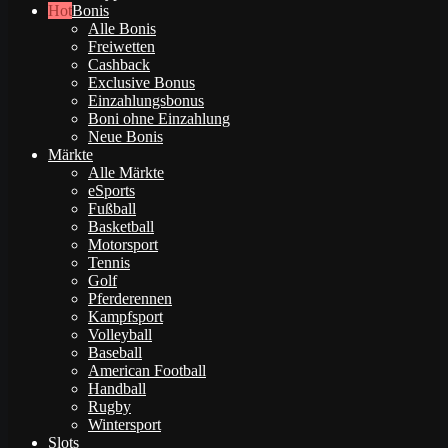
Bonis
Alle Bonis
Freiwetten
Cashback
Exclusive Bonus
Einzahlungsbonus
Boni ohne Einzahlung
Neue Bonis
Märkte
Alle Märkte
eSports
Fußball
Basketball
Motorsport
Tennis
Golf
Pferderennen
Kampfsport
Volleyball
Baseball
American Football
Handball
Rugby
Wintersport
Slots