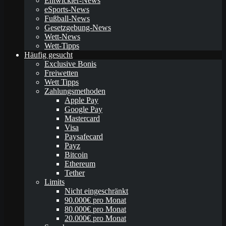
Entwickler-News
eSports-News
Fußball-News
Gesetzgebung-News
Wett-News
Wett-Tipps
Häufig gesucht
Exclusive Bonis
Freiwetten
Wett Tipps
Zahlungsmethoden
Apple Pay
Google Pay
Mastercard
Visa
Paysafecard
Payz
Bitcoin
Ethereum
Tether
Limits
Nicht eingeschränkt
90.000€ pro Monat
80.000€ pro Monat
20.000€ pro Monat