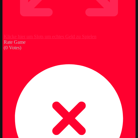
Klicke hier um Slots um echtes Geld zu Spielen
Rate Game
(
0
Votes)