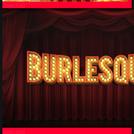
Demo Spiel
Demo Spiel