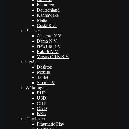
Komoren
Deutschland
Kahnawake
Malta
Costa Rica
Besitzer
Altacore N.V.
Dama N.V.
NewEra B.V.
Rabidi N.V.
Versus Odds B.V.
Geräte
Desktop
Mobile
Tablet
Smart TV
Währungen
EUR
USD
CHF
CAD
BRL
Entwickler
Pragmatic Play