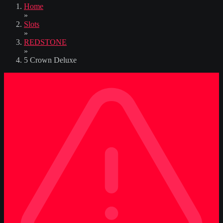
Home
»
Slots
»
REDSTONE
»
5 Crown Deluxe