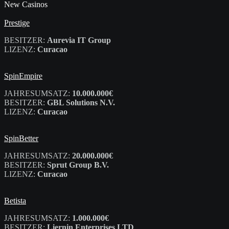
New Casinos
Prestige
BESITZER:
Aurevia IT Group
LIZENZ:
Curacao
SpinEmpire
JAHRESUMSATZ:
10.000.000€
BESITZER:
GBL Solutions N.V.
LIZENZ:
Curacao
SpinBetter
JAHRESUMSATZ:
20.000.000€
BESITZER:
Sprut Group B.V.
LIZENZ:
Curacao
Betista
JAHRESUMSATZ:
1.000.000€
BESITZER:
Liernin Enterprises LTD