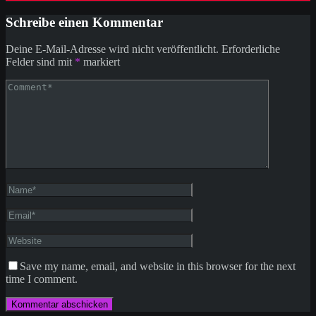
Schreibe einen Kommentar
Deine E-Mail-Adresse wird nicht veröffentlicht.
Erforderliche
Felder sind mit
*
markiert
Save my name, email, and website in this browser for the next
time I comment.