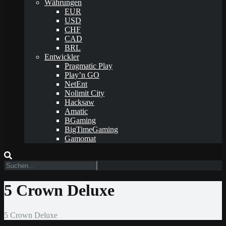
Währungen
EUR
USD
CHF
CAD
BRL
Entwickler
Pragmatic Play
Play’n GO
NetEnt
Nolimit City
Hacksaw
Amatic
BGaming
BigTimeGaming
Gamomat
5 Crown Deluxe
5 Crown Deluxe