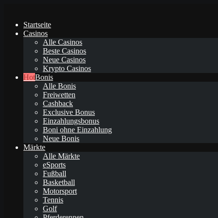
Startseite
Casinos
Alle Casinos
Beste Casinos
Neue Casinos
Krypto Casinos
Bonis
Alle Bonis
Freiwetten
Cashback
Exclusive Bonus
Einzahlungsbonus
Boni ohne Einzahlung
Neue Bonis
Märkte
Alle Märkte
eSports
Fußball
Basketball
Motorsport
Tennis
Golf
Pferderennen