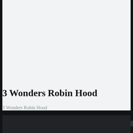
EUR
USD
CHF
CAD
BRL
Entwickler
Pragmatic Play
Play’n GO
NetEnt
Nolimit City
Hacksaw
Amatic
BGaming
BigTimeGaming
Gamomat
3 Wonders Robin Hood
3 Wonders Robin Hood
Suchen
Home
»