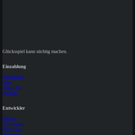
Glücksspiel kann süchtig machen.
Einzahlung
Mastercard
Visa
Apple Pay
Paysafe
Entwickler
Merkur
Novomatic
Play'n Go
Pragmatic