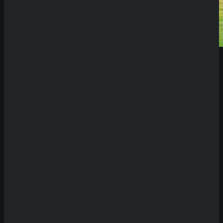
QuickWin
JAHRESUMSATZ:
1.000.000€
BESITZER:
Liernin
Enterprises
LTD
LIZENZ:
Komoren
(Anjouan)
Recent News
Casino Prestige
Auszahlungen im
Überblick
17. Mai 2026
SpinEmpire Casino