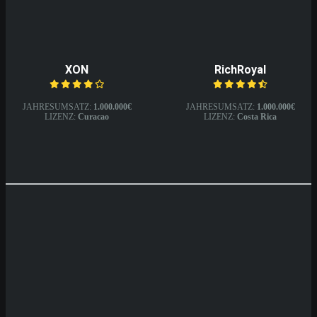
XON
RichRoyal
JAHRESUMSATZ:
1.000.000€
JAHRESUMSATZ:
1.000.000€
LIZENZ:
Curacao
LIZENZ:
Costa Rica