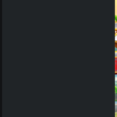
SpinBetter
Betist
JAHRESUMSATZ:
JAHRES
20.000.000€
1.000.00
BESITZER:
BESITZE
Sprut
Liernin
Group
Enterpri
B.V.
LTD
LIZENZ:
LIZENZ:
Curacao
Komore
(Anjoua