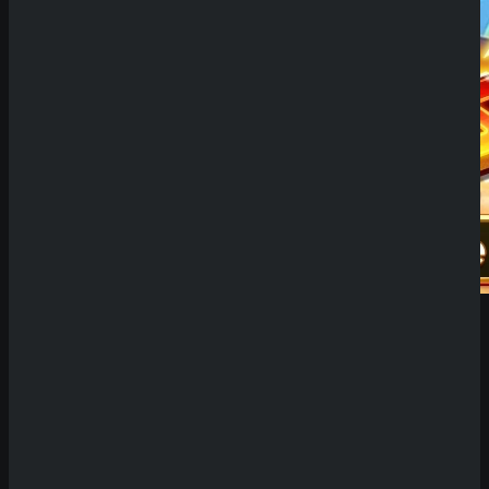
Demo Spiel