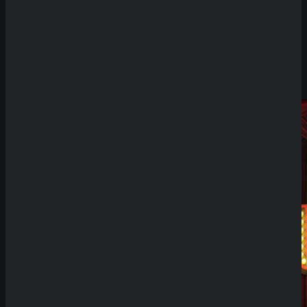
Demo Spiel