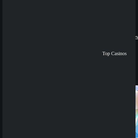
Review
6. Januar 2026
SpinBetter Casino
Echtgeldmodus
Review
Demo spielen
18. Dezember
2025
Having issues with
3 Wonders Robin Hood
?
Wyns Casino Revie
30. September
2025
Top Casinos
Submit
Klicke hier um Slots um echtes Geld zu Spielen
Try Our Featured Games