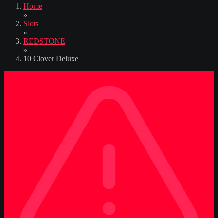
Home
»
Slots
»
REDSTONE
»
10 Clover Deluxe