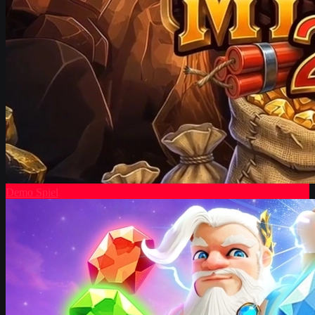
Demo Spiel