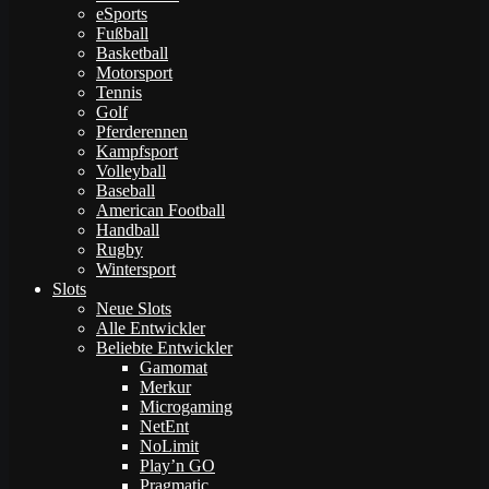
eSports
Fußball
Basketball
Motorsport
Tennis
Golf
Pferderennen
Kampfsport
Volleyball
Baseball
American Football
Handball
Rugby
Wintersport
Slots
Neue Slots
Alle Entwickler
Beliebte Entwickler
Gamomat
Merkur
Microgaming
NetEnt
NoLimit
Play’n GO
Pragmatic