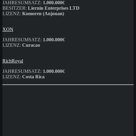
JAHRESUMSATZ:
1.000.000€
BESITZER:
Liernin Enterprises LTD
LIZENZ:
Komoren (Anjouan)
XON
JAHRESUMSATZ:
1.000.000€
LIZENZ:
Curacao
RichRoyal
JAHRESUMSATZ:
1.000.000€
LIZENZ:
Costa Rica