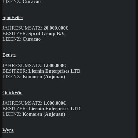
LIZENZ:
Curacao
SpinBetter
JAHRESUMSATZ:
20.000.000€
BESITZER:
Sprut Group B.V.
LIZENZ:
Curacao
Betista
JAHRESUMSATZ:
1.000.000€
BESITZER:
Liernin Enterprises LTD
LIZENZ:
Komoren (Anjouan)
QuickWin
JAHRESUMSATZ:
1.000.000€
BESITZER:
Liernin Enterprises LTD
LIZENZ:
Komoren (Anjouan)
Wyns