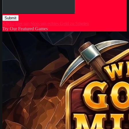
Submit
Klicke hier um Slots um echtes Geld zu Spielen
Try Our Featured Games