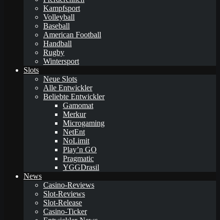
Kampfsport
Volleyball
Baseball
American Football
Handball
Rugby
Wintersport
Slots
Neue Slots
Alle Entwickler
Beliebte Entwickler
Gamomat
Merkur
Microgaming
NetEnt
NoLimit
Play’n GO
Pragmatic
YGGDrasil
News
Casino-Reviews
Slot-Reviews
Slot-Release
Casino-Ticker