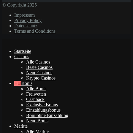
© Copyright 2025
Impressum
Privacy Policy
Datenschutz
Terms and Conditions
Startseite
Casinos
Alle Casinos
Beste Casinos
Neue Casinos
Krypto Casinos
Bonis
Alle Bonis
Freiwetten
Cashback
Exclusive Bonus
Einzahlungsbonus
Boni ohne Einzahlung
Neue Bonis
Märkte
Alle Märkte