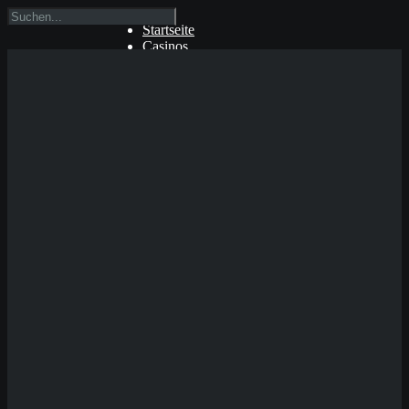
Startseite
Casinos
Alle Casinos
Beste Casinos
Neue Casinos
Krypto Casinos
Bonis
Alle Bonis
Freiwetten
Cashback
Exclusive Bonus
Einzahlungsbonus
Boni ohne Einzahlung
Neue Bonis
Märkte
Alle Märkte
eSports
Fußball
Basketball
Motorsport
Tennis
Golf
Pferderennen
Kampfsport