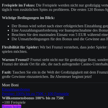
Freispiele im Fokus:
Die Freispiele werden nicht nur großzügig vertei
täglich von zusätzlichen Spins zu profitieren. Die ersten 120 Bonus-
Wichtige Bedingungen im Blick:
Der Bonus wird sofort nach einer erfolgreichen Einzahlung gut
Eine Auszahlungsanforderung vor Inanspruchnahme des Bonus 
Beachten Sie den maximalen Einsatz von 5 EUR während eine
Die Umsatzbedingungen für den Bonus und die Gewinne aus Fre
Flexibilität für Spieler:
Wir bei Frumzi verstehen, dass jeder Spieler 
spielen möchten.
Warum Frumzi?
Frumzi steht nicht nur für großzügige Boni, sondern
Frumzi der ideale Ort für alle, die nach aufregender Casino-Unterhal
Fazit:
Tauchen Sie ein in die Welt der Großzügigkeit mit dem Frumz
große Gewinne einzustreichen. Ihr Abenteuer beginnt jetzt!
More Boni
Einzahlungsbonus
Prestige: 100% bis zu 750€ + 100 Freispiele
Willkommensbonus 100% bis zu 750€
+100 Freispiele
Bonus holen