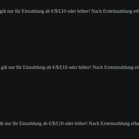
lt nur für Einzahlung ab €/$/£10 oder höher! Nach Ersteinzahlung erha
lt nur für Einzahlung ab €/$/£10 oder höher! Nach Ersteinzahlung erh
t nur für Einzahlung ab €/$/£10 oder höher! Nach Ersteinzahlung erhal