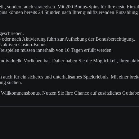
lt, sondern auch strategisch. Mit 200 Bonus-Spins für Ihre erste Einzah
Spins können bereits 24 Stunden nach Ihrer qualifizierenden Einzahlung
geschrieben.
oder nach Aktivierung führt zur Aufhebung der Bonusberechtigung.
s aktiven Casino-Bonus.
ispielen müssen innerhalb von 10 Tagen erfüllt werden.
individuelle Vorlieben hat. Daher haben Sie die Möglichkeit, Ihren akti
 auch für ein sicheres und unterhaltsames Spielerlebnis. Mit einer breit
tung suchen.
i Willkommensbonus. Nutzen Sie Ihre Chance auf zusätzliches Guthabe