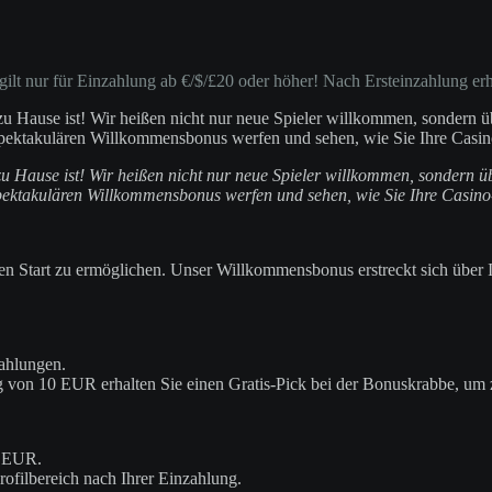
lt nur für Einzahlung ab €/$/£20 oder höher! Nach Ersteinzahlung erha
u Hause ist! Wir heißen nicht nur neue Spieler willkommen, sondern ü
n spektakulären Willkommensbonus werfen und sehen, wie Sie Ihre Cas
u Hause ist! Wir heißen nicht nur neue Spieler willkommen, sondern ü
 spektakulären Willkommensbonus werfen und sehen, wie Sie Ihre Casi
hen Start zu ermöglichen. Unser Willkommensbonus erstreckt sich über 
ahlungen.
 von 10 EUR erhalten Sie einen Gratis-Pick bei der Bonuskrabbe, um z
0 EUR.
rofilbereich nach Ihrer Einzahlung.