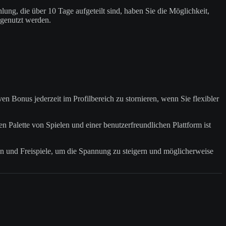
lung, die über 10 Tage aufgeteilt sind, haben Sie die Möglichkeit,
 genutzt werden.
ven Bonus jederzeit im Profilbereich zu stornieren, wenn Sie flexibler
en Palette von Spielen und einer benutzerfreundlichen Plattform ist
n und Freispiele, um die Spannung zu steigern und möglicherweise