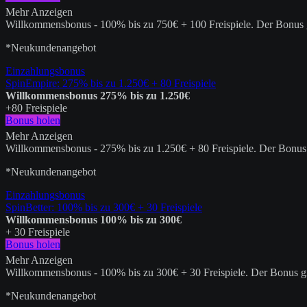
Mehr Anzeigen
Willkommensbonus - 100% bis zu 750€ + 100 Freispiele. Der Bonus gi
*Neukundenangebot
Einzahlungsbonus
SpinEmpire: 275% bis zu 1.250€ + 80 Freispiele
Willkommensbonus 275% bis zu 1.250€
+80 Freispiele
Bonus holen
Mehr Anzeigen
Willkommensbonus - 275% bis zu 1.250€ + 80 Freispiele. Der Bonus gi
*Neukundenangebot
Einzahlungsbonus
SpinBetter: 100% bis zu 300€ + 30 Freispiele
Willkommensbonus 100% bis zu 300€
+ 30 Freispiele
Bonus holen
Mehr Anzeigen
Willkommensbonus - 100% bis zu 300€ + 30 Freispiele. Der Bonus gil
*Neukundenangebot