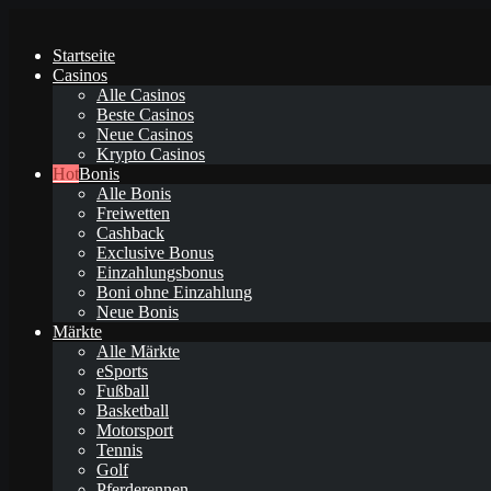
Startseite
Casinos
Alle Casinos
Beste Casinos
Neue Casinos
Krypto Casinos
Bonis
Alle Bonis
Freiwetten
Cashback
Exclusive Bonus
Einzahlungsbonus
Boni ohne Einzahlung
Neue Bonis
Märkte
Alle Märkte
eSports
Fußball
Basketball
Motorsport
Tennis
Golf
Pferderennen