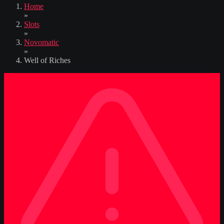
Home
»
Slots
»
Novomatic
»
Well of Riches