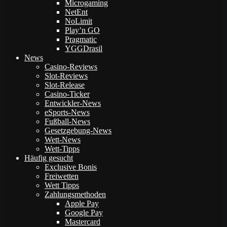
Microgaming
NetEnt
NoLimit
Play’n GO
Pragmatic
YGGDrasil
News
Casino-Reviews
Slot-Reviews
Slot-Release
Casino-Ticker
Entwickler-News
eSports-News
Fußball-News
Gesetzgebung-News
Wett-News
Wett-Tipps
Häufig gesucht
Exclusive Bonis
Freiwetten
Wett Tipps
Zahlungsmethoden
Apple Pay
Google Pay
Mastercard