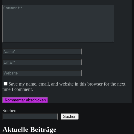
Save my name, email, and website in this browser for the next
time I comment.
Suchen
Suchen
Aktuelle Beiträge