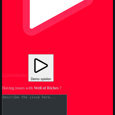
Echtgeldmodus
Demo spielen
Having issues with
Well of Riches
?