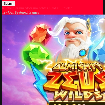
Submit
Klicke hier um Slots um echtes Geld zu Spielen
Try Our Featured Games