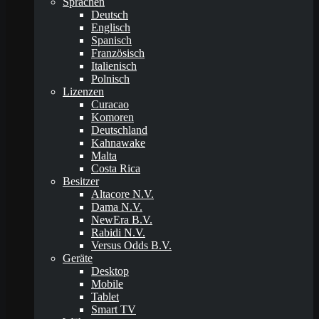
Sprachen
Deutsch
Englisch
Spanisch
Französisch
Italienisch
Polnisch
Lizenzen
Curacao
Komoren
Deutschland
Kahnawake
Malta
Costa Rica
Besitzer
Altacore N.V.
Dama N.V.
NewEra B.V.
Rabidi N.V.
Versus Odds B.V.
Geräte
Desktop
Mobile
Tablet
Smart TV