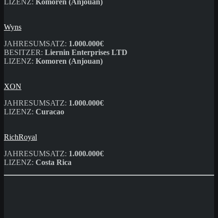
LIZENZ:
Komoren (Anjouan)
Wyns
JAHRESUMSATZ:
1.000.000€
BESITZER:
Liernin Enterprises LTD
LIZENZ:
Komoren (Anjouan)
XON
JAHRESUMSATZ:
1.000.000€
LIZENZ:
Curacao
RichRoyal
JAHRESUMSATZ:
1.000.000€
LIZENZ:
Costa Rica