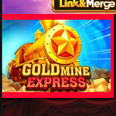
Demo Spiel
Demo Spiel