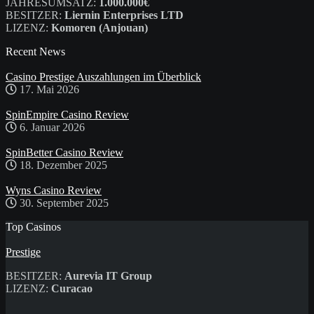
JAHRESUMSATZ:
1.000.000€
BESITZER:
Liernin Enterprises LTD
LIZENZ:
Komoren (Anjouan)
Recent News
Casino Prestige Auszahlungen im Überblick
17. Mai 2026
SpinEmpire Casino Review
6. Januar 2026
SpinBetter Casino Review
18. Dezember 2025
Wyns Casino Review
30. September 2025
Top Casinos
Prestige
BESITZER:
Aurevia IT Group
LIZENZ:
Curacao