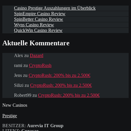
Casino Prestige Auszahlungen im Überblick
SpinEmpire Casino Review
SpinBetter Casino Review
Wyns Casino Review
QuickWin Casino Review
Aktuelle Kommentare
Alex
zu
Dazard
rami
zu
CryptoRush
Jens
zu
CryptoRush: 200% bis zu 2.500€
Silizi
zu
CryptoRush: 200% bis zu 2.500€
Robert99
zu
CryptoRush: 200% bis zu 2.500€
New Casinos
Prestige
BESITZER:
Aurevia IT Group
LIZENZ:
Curacao