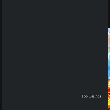
Submit
Klicke hier um Slots um echtes Geld zu Spielen
Try Our Featured Games
Recent News
Casino Prestige
Auszahlungen im
Überblick
17. Mai 2026
SpinEmpire Casino
Review
6. Januar 2026
SpinBetter Casino
Review
18. Dezember
2025
Wyns Casino Revie
30. September
2025
Top Casinos