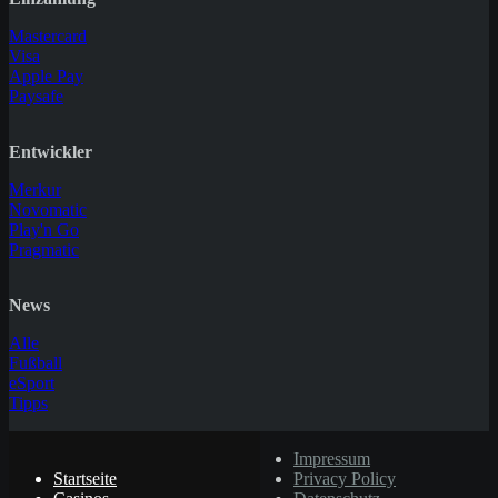
Mastercard
Visa
Apple Pay
Paysafe
Entwickler
Merkur
Novomatic
Play'n Go
Pragmatic
News
Alle
Fußball
eSport
Tipps
© Copyright 2025
Impressum
Startseite
Privacy Policy