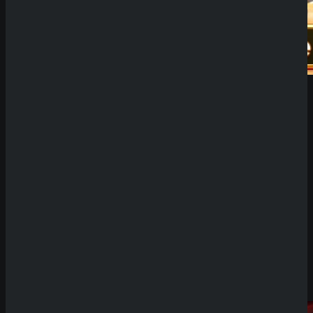
Demo Spiel
Demo Spiel