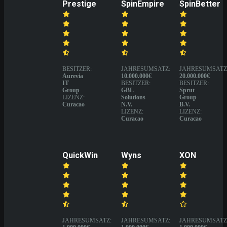
Prestige
SpinEmpire
SpinBetter
BESITZER:
JAHRESUMSATZ:
JAHRESUMSATZ
Aurevia
10.000.000€
20.000.000€
IT
BESITZER:
BESITZER:
Group
GBL
Sprut
LIZENZ:
Solutions
Group
Curacao
N.V.
B.V.
LIZENZ:
LIZENZ:
Curacao
Curacao
QuickWin
Wyns
XON
JAHRESUMSATZ:
JAHRESUMSATZ:
JAHRESUMSATZ