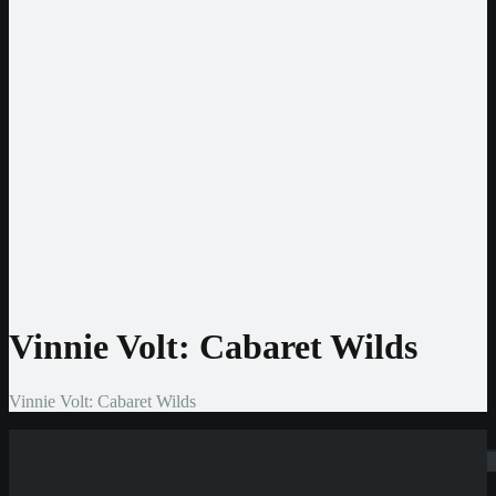
EUR
USD
CHF
CAD
BRL
Entwickler
Pragmatic Play
Play’n GO
NetEnt
Nolimit City
Hacksaw
Amatic
BGaming
BigTimeGaming
Gamomat
Vinnie Volt: Cabaret Wilds
Vinnie Volt: Cabaret Wilds
Suchen
Home
»