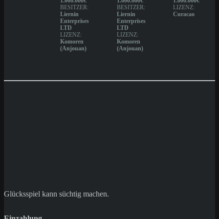
1.000.000€
1.000.000€
1.000.000€
BESITZER:
BESITZER:
LIZENZ:
Liernin
Liernin
Curacao
Enterprises
Enterprises
LTD
LTD
LIZENZ:
LIZENZ:
Komoren
Komoren
(Anjouan)
(Anjouan)
Glücksspiel kann süchtig machen.
Einzahlung