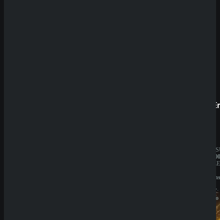
New Casinos
Prestige
SpinE
BESITZER:
JAHRES
Aurevia
10.000.0
IT
BESITZE
Group
GBL
LIZENZ:
Solution
Curacao
N.V.
LIZENZ:
Curacao