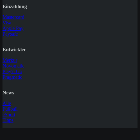
Einzahlung
Mastercard
Visa
Apple Pay
Paysafe
Entwickler
Merkur
Novomatic
Play'n Go
Pragmatic
News
Alle
Fußball
eSport
Tipps