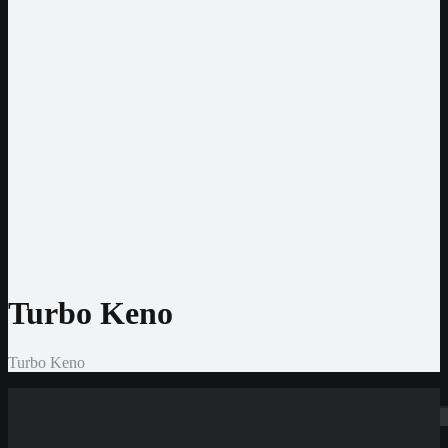
EUR
USD
CHF
CAD
BRL
Entwickler
Pragmatic Play
Play’n GO
NetEnt
Nolimit City
Hacksaw
Amatic
BGaming
BigTimeGaming
Gamomat
Turbo Keno
Turbo Keno
Suchen
Home
»