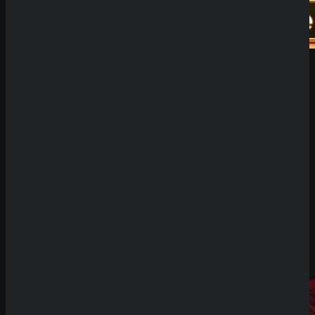
Demo Spiel
Demo Spiel