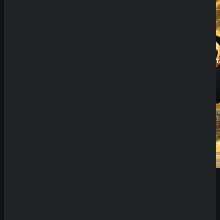
SpinBetter
Betist
JAHRESUMSATZ:
JAHRES
20.000.000€
1.000.00
BESITZER:
BESITZE
Sprut
Liernin
Group
Enterpri
B.V.
LTD
LIZENZ:
LIZENZ:
Curacao
Komore
(Anjoua