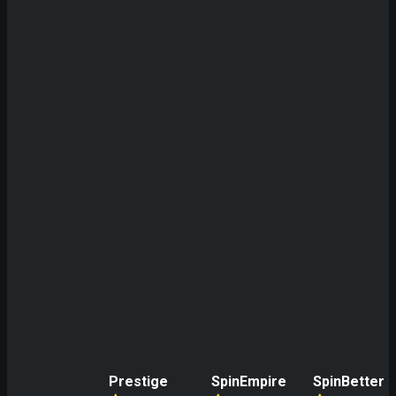
Deine E-Mail-Adresse wird nicht
veröffentlicht.
Erforderliche Felder sind mit
*
markiert
Save my name, email, and website in this
browser for the next time I comment.
Prestige
SpinEmpire
SpinBetter