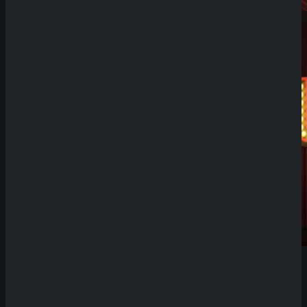
Demo Spiel
Schreibe einen Kommentar