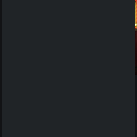
Demo Spiel
Schreibe einen Kommentar
Deine E-Mail-Adresse wird nicht veröffentlicht.
Erforderliche Felder sind mit
*
markiert